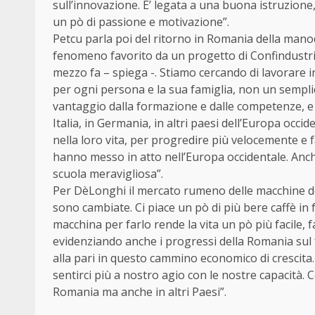
sull’innovazione. E’ legata a una buona istruzione
un pò di passione e motivazione”.
Petcu parla poi del ritorno in Romania della manod
fenomeno favorito da un progetto di Confindust
mezzo fa – spiega -. Stiamo cercando di lavorare 
per ogni persona e la sua famiglia, non un sempli
vantaggio dalla formazione e dalle competenze, e
Italia, in Germania, in altri paesi dell’Europa oc
nella loro vita, per progredire più velocemente e fa
hanno messo in atto nell’Europa occidentale. Anch
scuola meravigliosa”.
Per DèLonghi il mercato rumeno delle macchine del 
sono cambiate. Ci piace un pò di più bere caffè in
macchina per farlo rende la vita un pò più facile, 
evidenziando anche i progressi della Romania sul 
alla pari in questo cammino economico di crescita
sentirci più a nostro agio con le nostre capacità.
Romania ma anche in altri Paesi”.