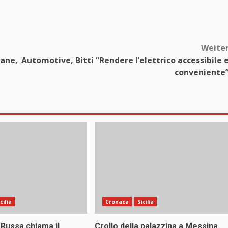
Weite
tane,
Automotive, Bitti “Rendere l’elettrico accessibile 
conveniente
icilia
Cronaca
Sicilia
 Russa chiama il
Crollo della palazzina a Messina,