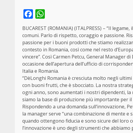
Facebook
WhatsApp
BUCAREST (ROMANIA) (ITALPRESS) – “Il legame, il pon
comuni. Parlo di rispetto, coraggio e passione. Risp
passione per i buoni prodotti che stiamo realizzan
contesto in Romania, così come nel resto d’Europa
vincere”. Così Carmen Petcu, General Manager di 
occasione dell’apertura dell’ufficio di corrisponden
Italia e Romania.
“DèLonghi Romania è cresciuta molto negli ultimi 5
con buoni frutti, che è sbocciato. La nostra strate
ogni anno, sono aumentati i nostri dipendenti, la n
siamo la base di produzione più importante per il
Rispondendo a una domanda sull’innovazione, Petc
la manager serve “una combinazione di mente e sp
quando ottengono fiducia e sono sicure del loro co
l’innovazione è uno degli strumenti che abbiamo p