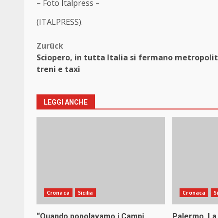
– Foto Italpress –
(ITALPRESS).
Beitragsnavigation
Zurück
Sciopero, in tutta Italia si fermano metropoli
treni e taxi
LEGGI ANCHE
Cronaca
Sicilia
Cronaca
S
“Quando popolavamo i Campi
Palermo, La