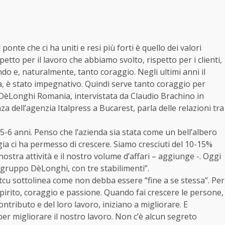
te che ci ha uniti e resi più forti è quello dei valori
etto per il lavoro che abbiamo svolto, rispetto per i clienti,
do e, naturalmente, tanto coraggio. Negli ultimi anni il
, è stato impegnativo. Quindi serve tanto coraggio per
DèLonghi Romania, intervistata da Claudio Brachino in
za dell’agenzia Italpress a Bucarest, parla delle relazioni tra
-6 anni. Penso che l’azienda sia stata come un bell’albero
gia ci ha permesso di crescere. Siamo cresciuti del 10-15%
ostra attività e il nostro volume d’affari – aggiunge -. Oggi
 gruppo DèLonghi, con tre stabilimenti”.
u sottolinea come non debba essere “fine a se stessa”. Per
irito, coraggio e passione. Quando fai crescere le persone,
ntributo e del loro lavoro, iniziano a migliorare. E
er migliorare il nostro lavoro. Non c’è alcun segreto