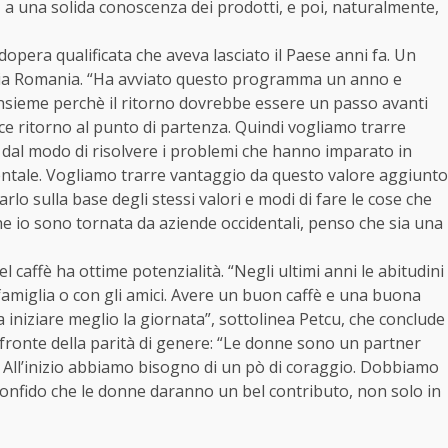
, a una solida conoscenza dei prodotti, e poi, naturalmente,
opera qualificata che aveva lasciato il Paese anni fa. Un
ria Romania. “Ha avviato questo programma un anno e
insieme perchè il ritorno dovrebbe essere un passo avanti
ce ritorno al punto di partenza. Quindi vogliamo trarre
 dal modo di risolvere i problemi che hanno imparato in
cidentale. Vogliamo trarre vantaggio da questo valore aggiunto
rlo sulla base degli stessi valori e modi di fare le cose che
e io sono tornata da aziende occidentali, penso che sia una
caffè ha ottime potenzialità. “Negli ultimi anni le abitudini
 famiglia o con gli amici. Avere un buon caffè e una buona
fa iniziare meglio la giornata”, sottolinea Petcu, che conclude
fronte della parità di genere: “Le donne sono un partner
. All’inizio abbiamo bisogno di un pò di coraggio. Dobbiamo
 Confido che le donne daranno un bel contributo, non solo in