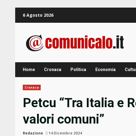
Zum
6 Agosto 2026
Inhalt
springen
Home
Cronaca
Politica
Economia
Cultu
Cronaca
Petcu “Tra Italia e 
valori comuni”
Redazione
14 Dicembre 2024