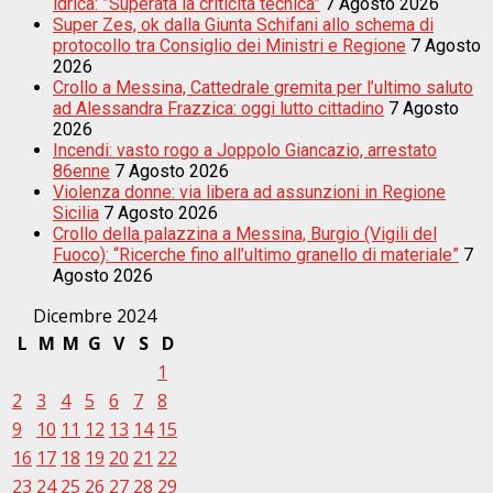
idrica: ”Superata la criticità tecnica”
7 Agosto 2026
Super Zes, ok dalla Giunta Schifani allo schema di
protocollo tra Consiglio dei Ministri e Regione
7 Agosto
2026
Crollo a Messina, Cattedrale gremita per l’ultimo saluto
ad Alessandra Frazzica: oggi lutto cittadino
7 Agosto
2026
Incendi: vasto rogo a Joppolo Giancazio, arrestato
86enne
7 Agosto 2026
Violenza donne: via libera ad assunzioni in Regione
Sicilia
7 Agosto 2026
Crollo della palazzina a Messina, Burgio (Vigili del
Fuoco): “Ricerche fino all’ultimo granello di materiale”
7
Agosto 2026
Dicembre 2024
L
M
M
G
V
S
D
1
2
3
4
5
6
7
8
9
10
11
12
13
14
15
16
17
18
19
20
21
22
23
24
25
26
27
28
29