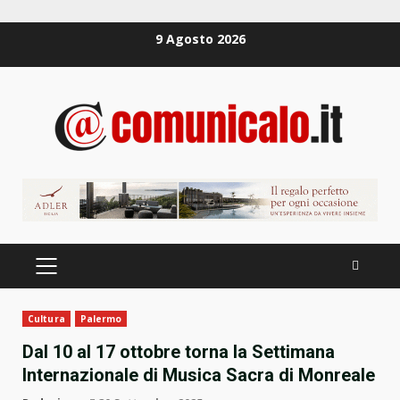
Zum
9 Agosto 2026
Inhalt
springen
PRIMÄRES
MENÜ
Cultura
Palermo
Dal 10 al 17 ottobre torna la Settimana
Internazionale di Musica Sacra di Monreale