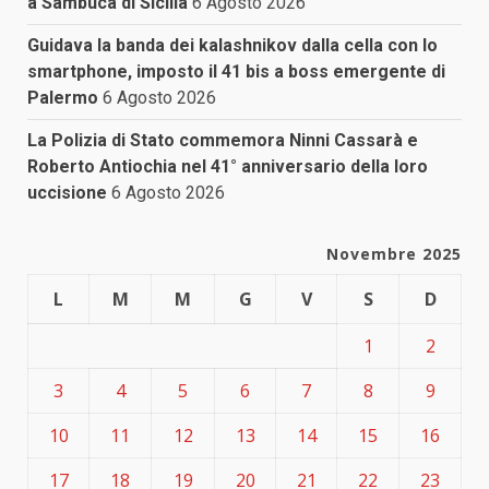
a Sambuca di Sicilia
6 Agosto 2026
Guidava la banda dei kalashnikov dalla cella con lo
smartphone, imposto il 41 bis a boss emergente di
Palermo
6 Agosto 2026
La Polizia di Stato commemora Ninni Cassarà e
Roberto Antiochia nel 41° anniversario della loro
uccisione
6 Agosto 2026
Novembre 2025
L
M
M
G
V
S
D
1
2
3
4
5
6
7
8
9
10
11
12
13
14
15
16
17
18
19
20
21
22
23