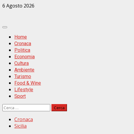
Zum
6 Agosto 2026
Inhalt
springen
Primäres
Menü
Home
Cronaca
Politica
Economia
Cultura
Ambiente
Turismo
Food & Wine
Lifestyle
Sport
Ricerca
per:
Cronaca
Sicilia