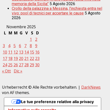
memoria della Sicilia”
5 Agosto 2026
Crollo della palazzina a Messina, l’inchiesta entra nel
vivo: pool di tecnici per accertare le cause
5 Agosto
2026
Novembre 2025
L
M
M
G
V
S
D
1
2
3
4
5
6
7
8
9
10
11
12
13
14
15
16
17
18
19
20
21
22
23
24
25
26
27
28
29
30
« Ott
Dic »
Urheberrecht © Alle Rechte vorbehalten.
|
DarkNews
von AF themes.
Le tue preferenze relative alla privacy
Informativa sulla raccolta