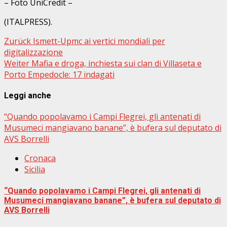
– Foto UniCredit –
(ITALPRESS).
Beitragsnavigation
Zurück
Ismett-Upmc ai vertici mondiali per
digitalizzazione
Weiter
Mafia e droga, inchiesta sui clan di Villaseta e
Porto Empedocle: 17 indagati
Leggi anche
“Quando popolavamo i Campi Flegrei, gli antenati di
Musumeci mangiavano banane”, è bufera sul deputato di
AVS Borrelli
Cronaca
Sicilia
“Quando popolavamo i Campi Flegrei, gli antenati di
Musumeci mangiavano banane”, è bufera sul deputato di
AVS Borrelli