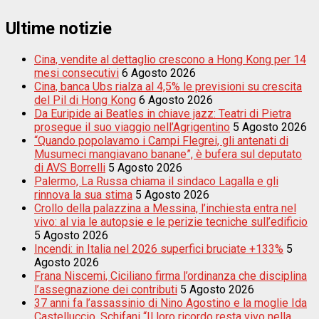
Ultime notizie
Cina, vendite al dettaglio crescono a Hong Kong per 14
mesi consecutivi
6 Agosto 2026
Cina, banca Ubs rialza al 4,5% le previsioni su crescita
del Pil di Hong Kong
6 Agosto 2026
Da Euripide ai Beatles in chiave jazz: Teatri di Pietra
prosegue il suo viaggio nell’Agrigentino
5 Agosto 2026
“Quando popolavamo i Campi Flegrei, gli antenati di
Musumeci mangiavano banane”, è bufera sul deputato
di AVS Borrelli
5 Agosto 2026
Palermo, La Russa chiama il sindaco Lagalla e gli
rinnova la sua stima
5 Agosto 2026
Crollo della palazzina a Messina, l’inchiesta entra nel
vivo: al via le autopsie e le perizie tecniche sull’edificio
5 Agosto 2026
Incendi: in Italia nel 2026 superfici bruciate +133%
5
Agosto 2026
Frana Niscemi, Ciciliano firma l’ordinanza che disciplina
l’assegnazione dei contributi
5 Agosto 2026
37 anni fa l’assassinio di Nino Agostino e la moglie Ida
Castelluccio, Schifani “Il loro ricordo resta vivo nella