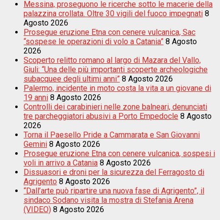
Messina, proseguono le ricerche sotto le macerie della
palazzina crollata. Oltre 30 vigili del fuoco impegnati
8
Agosto 2026
Prosegue eruzione Etna con cenere vulcanica, Sac
“sospese le operazioni di volo a Catania”
8 Agosto
2026
Scoperto relitto romano al largo di Mazara del Vallo,
Giuli: “Una delle più importanti scoperte archeologiche
subacquee degli ultimi anni”
8 Agosto 2026
Palermo, incidente in moto costa la vita a un giovane di
19 anni
8 Agosto 2026
Controlli dei carabinieri nelle zone balneari, denunciati
tre parcheggiatori abusivi a Porto Empedocle
8 Agosto
2026
Torna il Paesello Pride a Cammarata e San Giovanni
Gemini
8 Agosto 2026
Prosegue eruzione Etna con cenere vulcanica, sospesi i
voli in arrivo a Catania
8 Agosto 2026
Dissuasori e droni per la sicurezza del Ferragosto di
Agrigento
8 Agosto 2026
“Dall’arte può ripartire una nuova fase di Agrigento”, il
sindaco Sodano visita la mostra di Stefania Arena
(VIDEO)
8 Agosto 2026