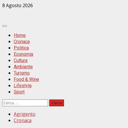
Zum
8 Agosto 2026
Inhalt
springen
Primäres
Menü
Home
Cronaca
Politica
Economia
Cultura
Ambiente
Turismo
Food & Wine
Lifestyle
Sport
Ricerca
per:
Agrigento
Cronaca