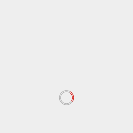
Agrigento
Cronaca
Controlli dei carabinieri nelle zone balneari,
denunciati tre parcheggiatori abusivi a Porto
Empedocle
8 Agosto 2026