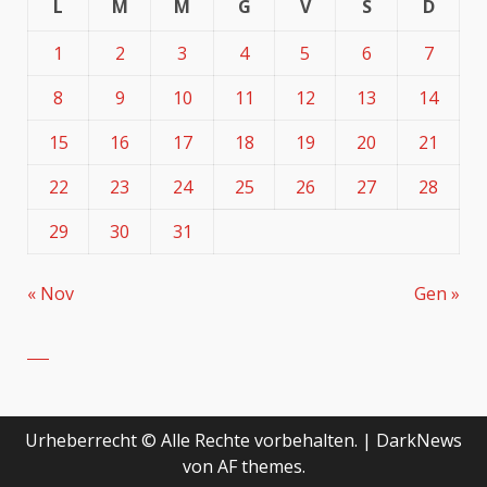
L
M
M
G
V
S
D
1
2
3
4
5
6
7
8
9
10
11
12
13
14
15
16
17
18
19
20
21
22
23
24
25
26
27
28
29
30
31
« Nov
Gen »
Urheberrecht © Alle Rechte vorbehalten.
|
DarkNews
von AF themes.