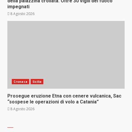
della palazzina crollata. Oltre 30 vigili del fuoco
impegnati
8 Agosto 2026
Cronaca
Sicilia
Prosegue eruzione Etna con cenere vulcanica, Sac
“sospese le operazioni di volo a Catania”
8 Agosto 2026