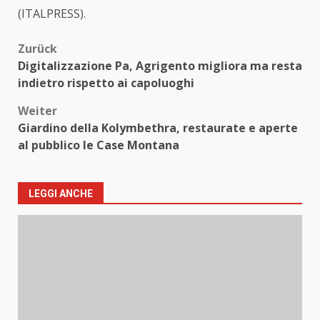
(ITALPRESS).
Beitragsnavigation
Zurück
Digitalizzazione Pa, Agrigento migliora ma resta
indietro rispetto ai capoluoghi
Weiter
Giardino della Kolymbethra, restaurate e aperte
al pubblico le Case Montana
LEGGI ANCHE