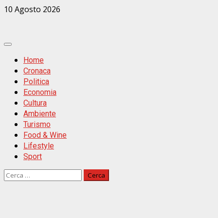
Zum
10 Agosto 2026
Inhalt
springen
Primäres
Menü
Home
Cronaca
Politica
Economia
Cultura
Ambiente
Turismo
Food & Wine
Lifestyle
Sport
Ricerca
per: