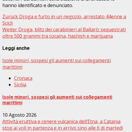
hanno identificato e denunciato.
Beitragsnavigation
Zurück
Droga e furto in un negozio, arrestato 44enne a
Scicli
Weiter
Droga, blitz dei carabinieri al Ballarò: sequestrati
oltre 500 grammi tra cocaina, hashish e marijuana
Leggi anche
Isole minori, sospesi gli aumenti sui collegamenti
marittimi
Cronaca
Sicilia
Isole minori, sospesi gli aumenti sui collegamenti
marittimi
10 Agosto 2026
Attività eruttiva e cenere vulcanica dell’Etna, a Catania
stop ai voli in partenza e in arrivo sino alle 6 di martedì