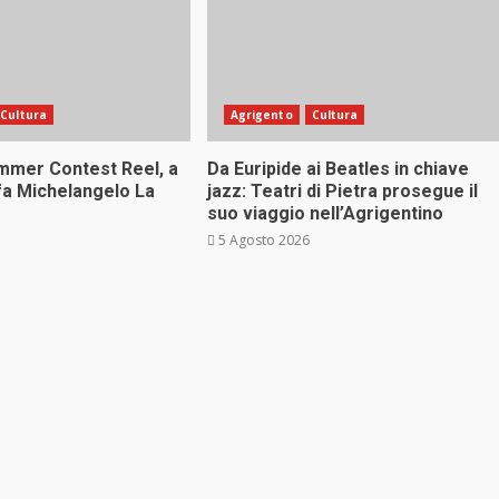
Cultura
Agrigento
Cultura
ummer Contest Reel, a
Da Euripide ai Beatles in chiave
fa Michelangelo La
jazz: Teatri di Pietra prosegue il
suo viaggio nell’Agrigentino
5 Agosto 2026