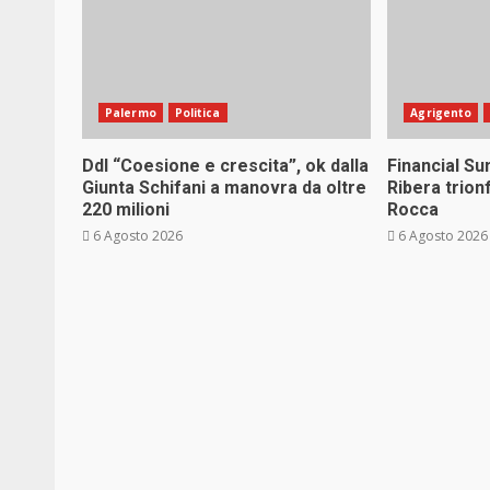
Palermo
Politica
Agrigento
Ddl “Coesione e crescita”, ok dalla
Financial S
Giunta Schifani a manovra da oltre
Ribera trion
220 milioni
Rocca
6 Agosto 2026
6 Agosto 2026