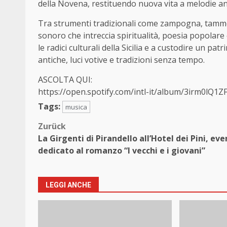
della Novena, restituendo nuova vita a melodie an
Tra strumenti tradizionali come zampogna, tammorr
sonoro che intreccia spiritualità, poesia popolare 
le radici culturali della Sicilia e a custodire un 
antiche, luci votive e tradizioni senza tempo.
ASCOLTA QUI:
https://open.spotify.com/intl-
it/album/
3irm0lQ1Z
Tags:
musica
Beitragsnavigation
Zurück
La Girgenti di Pirandello all’Hotel dei Pini, ev
dedicato al romanzo “I vecchi e i giovani”
LEGGI ANCHE