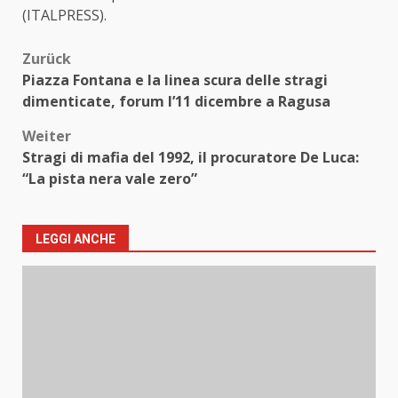
(ITALPRESS).
Beitragsnavigation
Zurück
Piazza Fontana e la linea scura delle stragi
dimenticate, forum l’11 dicembre a Ragusa
Weiter
Stragi di mafia del 1992, il procuratore De Luca:
“La pista nera vale zero”
LEGGI ANCHE