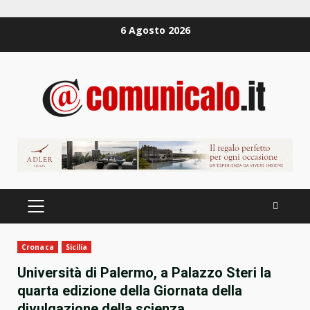
Zum
6 Agosto 2026
Inhalt
springen
PRIMÄRES
MENÜ
Cronaca
Sicilia
Università di Palermo, a Palazzo Steri la
quarta edizione della Giornata della
divulgazione della scienza