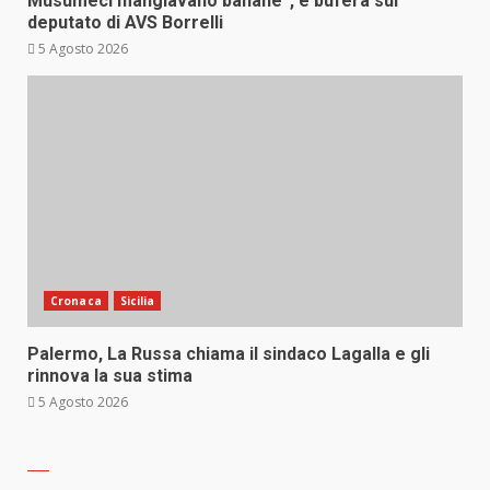
Musumeci mangiavano banane”, è bufera sul
deputato di AVS Borrelli
5 Agosto 2026
Cronaca
Sicilia
Palermo, La Russa chiama il sindaco Lagalla e gli
rinnova la sua stima
5 Agosto 2026