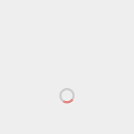
Cronaca
Sicilia
Ddl “Coesione e crescita”, ok dalla Giunta Schifani a
manovra da oltre 220 milioni
6 Agosto 2026