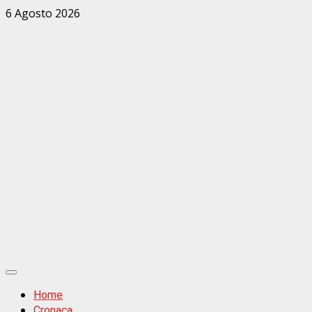
Zum
6 Agosto 2026
Inhalt
springen
Primäres
Menü
Home
Cronaca