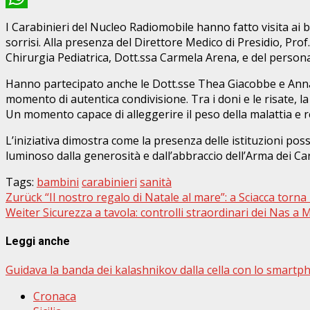
WhatsApp
I Carabinieri del Nucleo Radiomobile hanno fatto visita ai b
sorrisi. Alla presenza del Direttore Medico di Presidio, Prof
Chirurgia Pediatrica, Dott.ssa Carmela Arena, e del personale
Hanno partecipato anche le Dott.sse Thea Giacobbe e Anna 
momento di autentica condivisione. Tra i doni e le risate, l
Un momento capace di alleggerire il peso della malattia e res
L’iniziativa dimostra come la presenza delle istituzioni pos
luminoso dalla generosità e dall’abbraccio dell’Arma dei Car
Tags:
bambini
carabinieri
sanità
Beitragsnavigation
Zurück
“Il nostro regalo di Natale al mare”: a Sciacca torna 
Weiter
Sicurezza a tavola: controlli straordinari dei Nas a 
Leggi anche
Guidava la banda dei kalashnikov dalla cella con lo smartp
Cronaca