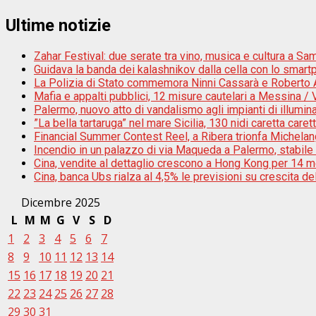
Ultime notizie
Zahar Festival: due serate tra vino, musica e cultura a Sam
Guidava la banda dei kalashnikov dalla cella con lo smar
La Polizia di Stato commemora Ninni Cassarà e Roberto An
Mafia e appalti pubblici, 12 misure cautelari a Messina /
Palermo, nuovo atto di vandalismo agli impianti di illumi
”La bella tartaruga” nel mare Sicilia, 130 nidi caretta caret
Financial Summer Contest Reel, a Ribera trionfa Michela
Incendio in un palazzo di via Maqueda a Palermo, stabile 
Cina, vendite al dettaglio crescono a Hong Kong per 14 m
Cina, banca Ubs rialza al 4,5% le previsioni su crescita d
Dicembre 2025
L
M
M
G
V
S
D
1
2
3
4
5
6
7
8
9
10
11
12
13
14
15
16
17
18
19
20
21
22
23
24
25
26
27
28
29
30
31