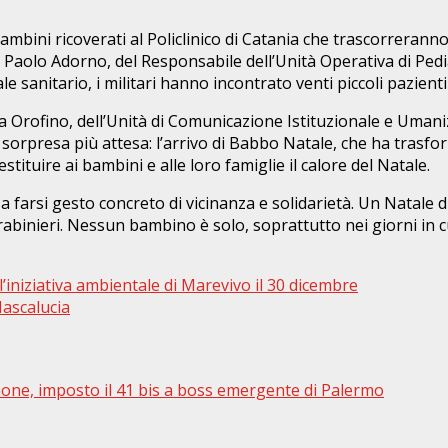
ambini ricoverati al Policlinico di Catania che trascorrerann
. Paolo Adorno, del Responsabile dell’Unità Operativa di Pedia
 sanitario, i militari hanno incontrato venti piccoli pazienti 
Orofino, dell’Unità di Comunicazione Istituzionale e Umanizz
a sorpresa più attesa: l’arrivo di Babbo Natale, che ha trasf
tituire ai bambini e alle loro famiglie il calore del Natale.
sa farsi gesto concreto di vicinanza e solidarietà. Un Natale 
abinieri. Nessun bambino è solo, soprattutto nei giorni in cui
l’iniziativa ambientale di Marevivo il 30 dicembre
Mascalucia
hone, imposto il 41 bis a boss emergente di Palermo