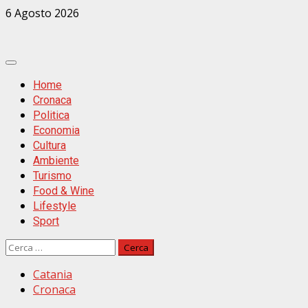
Zum
6 Agosto 2026
Inhalt
springen
Primäres
Menü
Home
Cronaca
Politica
Economia
Cultura
Ambiente
Turismo
Food & Wine
Lifestyle
Sport
Ricerca
per:
Catania
Cronaca