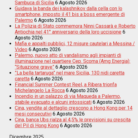
Sambuca di Sicilia
6 Agosto 2026
Guidava la banda dei kalashnikov dalla cella con lo
smartphone, imposto il 41 bis a boss emergente di
Palermo
6 Agosto 2026
La Polizia di Stato commemora Ninni Cassarà e Roberto
Antiochia nel 41° anniversario della loro uccisione
6
Agosto 2026
Mafia e appalti pubblici, 12 misure cautelari a Messina /
Video
6 Agosto 2026
Palermo, nuovo atto di vandalismo agli impianti di
illuminazione nel quartiere Cep. Scoma (Amg Energia):
“Situazione grave”
6 Agosto 2026
”La bella tartaruga” nel mare Sicilia, 130 nidi caretta
caretta
6 Agosto 2026
Financial Summer Contest Reel, a Ribera trionfa
Michelangelo La Rocca
6 Agosto 2026
Incendio in un palazzo di via Maqueda a Palermo,
stabile evacuato e alcuni intossicati
6 Agosto 2026
Cina, vendite al dettaglio crescono a Hong Kong per 14
mesi consecutivi
6 Agosto 2026
Cina, banca Ubs rialza al 4,5% le previsioni su crescita
del Pil di Hong Kong
6 Agosto 2026
Dicembre 2025