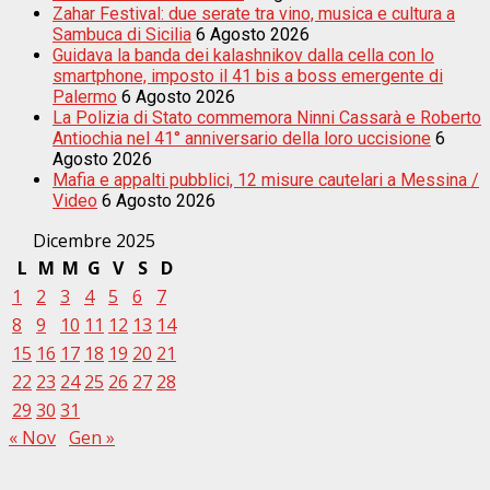
Zahar Festival: due serate tra vino, musica e cultura a
Sambuca di Sicilia
6 Agosto 2026
Guidava la banda dei kalashnikov dalla cella con lo
smartphone, imposto il 41 bis a boss emergente di
Palermo
6 Agosto 2026
La Polizia di Stato commemora Ninni Cassarà e Roberto
Antiochia nel 41° anniversario della loro uccisione
6
Agosto 2026
Mafia e appalti pubblici, 12 misure cautelari a Messina /
Video
6 Agosto 2026
Dicembre 2025
L
M
M
G
V
S
D
1
2
3
4
5
6
7
8
9
10
11
12
13
14
15
16
17
18
19
20
21
22
23
24
25
26
27
28
29
30
31
« Nov
Gen »