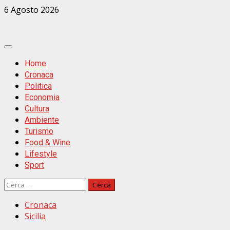
Zum
6 Agosto 2026
Inhalt
springen
Primäres
Menü
Home
Cronaca
Politica
Economia
Cultura
Ambiente
Turismo
Food & Wine
Lifestyle
Sport
Ricerca
per:
Cronaca
Sicilia