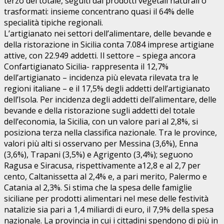
terzo del totale, seguiti dai prodotti vegetali naturali o
trasformati: insieme concentrano quasi il 64% delle
specialità tipiche regionali.
L’artigianato nei settori dell’alimentare, delle bevande e
della ristorazione in Sicilia conta 7.084 imprese artigiane
attive, con 22.949 addetti. Il settore – spiega ancora
Confartigianato Sicilia- rappresenta il 12,7%
dell’artigianato – incidenza più elevata rilevata tra le
regioni italiane – e il 17,5% degli addetti dell’artigianato
dell’Isola. Per incidenza degli addetti dell’alimentare, delle
bevande e della ristorazione sugli addetti del totale
dell’economia, la Sicilia, con un valore pari al 2,8%, si
posiziona terza nella classifica nazionale. Tra le province,
valori più alti si osservano per Messina (3,6%), Enna
(3,6%), Trapani (3,5%) e Agrigento (3,4%); seguono
Ragusa e Siracusa, rispettivamente a12,8 e al 2,7 per
cento, Caltanissetta al 2,4% e, a pari merito, Palermo e
Catania al 2,3%. Si stima che la spesa delle famiglie
siciliane per prodotti alimentari nel mese delle festività
natalizie sia pari a 1,4 miliardi di euro, il 7,9% della spesa
nazionale. La provincia in cui i cittadini spendono di più in