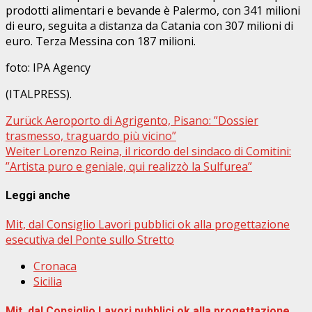
prodotti alimentari e bevande è Palermo, con 341 milioni
di euro, seguita a distanza da Catania con 307 milioni di
euro. Terza Messina con 187 milioni.
foto: IPA Agency
(ITALPRESS).
Beitragsnavigation
Zurück
Aeroporto di Agrigento, Pisano: ”Dossier
trasmesso, traguardo più vicino”
Weiter
Lorenzo Reina, il ricordo del sindaco di Comitini:
”Artista puro e geniale, qui realizzò la Sulfurea”
Leggi anche
Mit, dal Consiglio Lavori pubblici ok alla progettazione
esecutiva del Ponte sullo Stretto
Cronaca
Sicilia
Mit, dal Consiglio Lavori pubblici ok alla progettazione