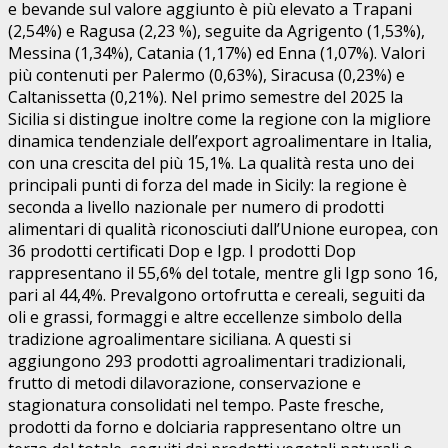
e bevande sul valore aggiunto è più elevato a Trapani
(2,54%) e Ragusa (2,23 %), seguite da Agrigento (1,53%),
Messina (1,34%), Catania (1,17%) ed Enna (1,07%). Valori
più contenuti per Palermo (0,63%), Siracusa (0,23%) e
Caltanissetta (0,21%). Nel primo semestre del 2025 la
Sicilia si distingue inoltre come la regione con la migliore
dinamica tendenziale dell’export agroalimentare in Italia,
con una crescita del più 15,1%. La qualità resta uno dei
principali punti di forza del made in Sicily: la regione è
seconda a livello nazionale per numero di prodotti
alimentari di qualità riconosciuti dall’Unione europea, con
36 prodotti certificati Dop e Igp. I prodotti Dop
rappresentano il 55,6% del totale, mentre gli Igp sono 16,
pari al 44,4%. Prevalgono ortofrutta e cereali, seguiti da
oli e grassi, formaggi e altre eccellenze simbolo della
tradizione agroalimentare siciliana. A questi si
aggiungono 293 prodotti agroalimentari tradizionali,
frutto di metodi dilavorazione, conservazione e
stagionatura consolidati nel tempo. Paste fresche,
prodotti da forno e dolciaria rappresentano oltre un