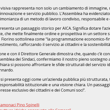
 visiva rappresenta non solo un cambiamento di immagine, ma
 innovazione e servizio pubblico. L’Assemblea ha evidenziato un
timonianza di un metodo di lavoro condiviso, responsabile e 
esenta un passaggio storico per AICA. Significa dotare l’azie
nte, che mette finalmente ordine e prospettiva in un settore st
co Fiorino sottolinea come “la programmazione economico-fin
stimento, rafforzando il servizio ai cittadini e la sostenibilit
ione e con il Direttore Generale dimostra che, quando c’è cond
Assemblea dei Sindaci, confermiamo il nostro pieno sostegno
 si possono affrontare le sfide strutturali del servizio idri
ennardo.
A si presenta oggi come un’azienda pubblica più strutturata, 
 responsabilità istituzionale e una visione chiara. Un passag
eresse esclusivo dei cittadini e dei Comuni soci”.
lamonaci Pino Spinelli