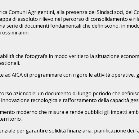
ica Comuni Agrigentini, alla presenza dei Sindaci soci, del Col
a di assoluto rilievo nel percorso di consolidamento e rilanc
 una serie di documenti fondamentali che definiscono, in modo
prossimi anni.
sabilità che fotografa in modo veritiero la situazione econom
estionali.
e ad AICA di programmare con rigore le attività operative, g
corso aziendale: un documento di lungo periodo che definisce 
e, innovazione tecnologica e rafforzamento della capacità gest
rumento moderno che misura e rende pubblici gli impatti ambie
territorio.
ziale per garantire solidità finanziaria, pianificazione dei 