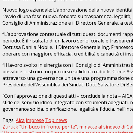
Nuovo logo aziendale: L’approvazione della nuova identità
l’avvio di una fase nuova, fondata su trasparenza, legalità,
Consiglio di Amministrazione e il Direttore Generale, a tes
“L’approvazione contestuale di tutti questi documenti rappr
periodo. È il risultato di un lavoro serio, corale e traspare
Dott.ssa Danila Nobile. Il Direttore Generale Ing. Frances
operare con maggiore efficacia, credibilità e capacità di inve
“Il lavoro svolto in sinergia con il Consiglio di Amministraz
possibile costruire un percorso solido e credibile. Come 
attraverso una governance unita e una programmazione chiara
Presidente dell’Assemblea dei Sindaci Dott. Salvatore Di B
“Con l’approvazione di questi atti – conclude la nota – AIC
sfide del servizio idrico integrato con strumenti adeguati,
governance solida, pianificazione, legalità e fiducia, nell’int
Tags:
Aica
imprese
Top news
Beitragsnavigation
Zurück
“Un buco in fronte per te”, minacce al sindaco di Ca