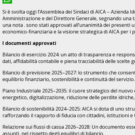
WhatsApp
Si è svolta oggi l’Assemblea dei Sindaci di AICA – Azienda Idr
Amministrazione e del Direttore Generale, segnando una tapp
una nota . sono stati approvati all’unanimità dei presenti
economico-finanziaria e la visione strategica di AICA per i 
I documenti approvati
Bilancio di esercizio 2024: un atto di trasparenza e respon
dati, affidabilità contabile e piena tracciabilità delle scelte g
Bilancio di previsione 2025–2027: lo strumento che consent
equilibrio finanziario, sostenibilità e continuità del servizio.
Piano Industriale 2025–2035: il cuore strategico del nuovo 
energetico, digitalizzazione, riduzione delle perdite idrich
Bilancio di sostenibilità 2024–2025: AICA si dota di uno st
rafforzando il rapporto di fiducia con cittadini, istituzioni e 
Relazione sui flussi di cassa 2026–2028: Un documento essen
assunti, nel rispetto degli equilibri di bilancio.