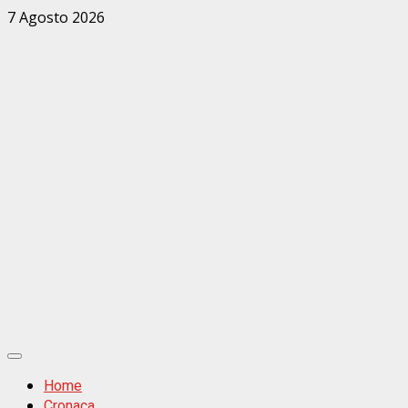
Zum
7 Agosto 2026
Inhalt
springen
Primäres
Menü
Home
Cronaca