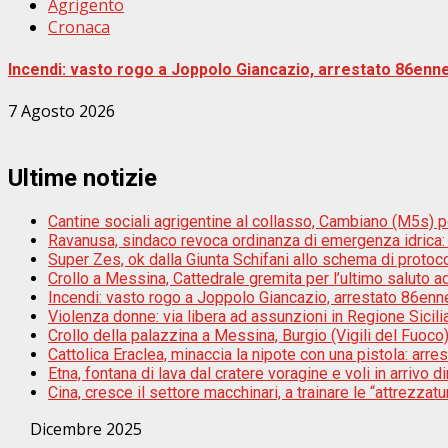
Agrigento
Cronaca
Incendi: vasto rogo a Joppolo Giancazio, arrestato 86enn
7 Agosto 2026
Ultime notizie
Cantine sociali agrigentine al collasso, Cambiano (M5s) por
Ravanusa, sindaco revoca ordinanza di emergenza idrica: ”S
Super Zes, ok dalla Giunta Schifani allo schema di protoco
Crollo a Messina, Cattedrale gremita per l’ultimo saluto a
Incendi: vasto rogo a Joppolo Giancazio, arrestato 86enn
Violenza donne: via libera ad assunzioni in Regione Sicili
Crollo della palazzina a Messina, Burgio (Vigili del Fuoco):
Cattolica Eraclea, minaccia la nipote con una pistola: arr
Etna, fontana di lava dal cratere voragine e voli in arrivo di
Cina, cresce il settore macchinari, a trainare le “attrezzatur
Dicembre 2025