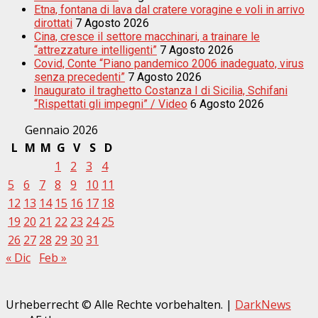
Etna, fontana di lava dal cratere voragine e voli in arrivo
dirottati
7 Agosto 2026
Cina, cresce il settore macchinari, a trainare le
“attrezzature intelligenti”
7 Agosto 2026
Covid, Conte “Piano pandemico 2006 inadeguato, virus
senza precedenti”
7 Agosto 2026
Inaugurato il traghetto Costanza I di Sicilia, Schifani
“Rispettati gli impegni” / Video
6 Agosto 2026
Gennaio 2026
L
M
M
G
V
S
D
1
2
3
4
5
6
7
8
9
10
11
12
13
14
15
16
17
18
19
20
21
22
23
24
25
26
27
28
29
30
31
« Dic
Feb »
Urheberrecht © Alle Rechte vorbehalten.
|
DarkNews