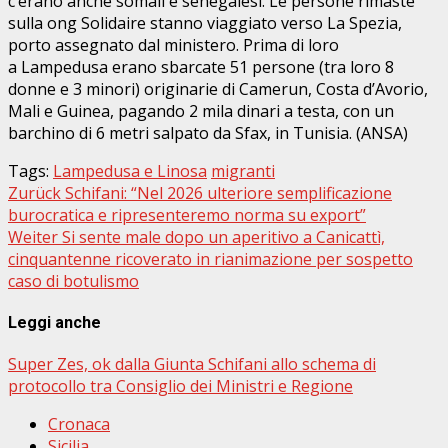
c’erano anche somali e senegalesi. Le persone rimaste
sulla ong Solidaire stanno viaggiato verso La Spezia,
porto assegnato dal ministero. Prima di loro
a Lampedusa erano sbarcate 51 persone (tra loro 8
donne e 3 minori) originarie di Camerun, Costa d’Avorio,
Mali e Guinea, pagando 2 mila dinari a testa, con un
barchino di 6 metri salpato da Sfax, in Tunisia. (ANSA)
Tags:
Lampedusa e Linosa
migranti
Beitragsnavigation
Zurück
Schifani: “Nel 2026 ulteriore semplificazione
burocratica e ripresenteremo norma su export”
Weiter
Si sente male dopo un aperitivo a Canicattì,
cinquantenne ricoverato in rianimazione per sospetto
caso di botulismo
Leggi anche
Super Zes, ok dalla Giunta Schifani allo schema di
protocollo tra Consiglio dei Ministri e Regione
Cronaca
Sicilia