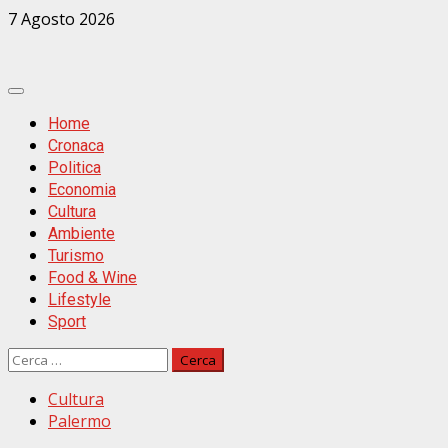
Zum
7 Agosto 2026
Inhalt
springen
Primäres
Menü
Home
Cronaca
Politica
Economia
Cultura
Ambiente
Turismo
Food & Wine
Lifestyle
Sport
Ricerca
per:
Cultura
Palermo