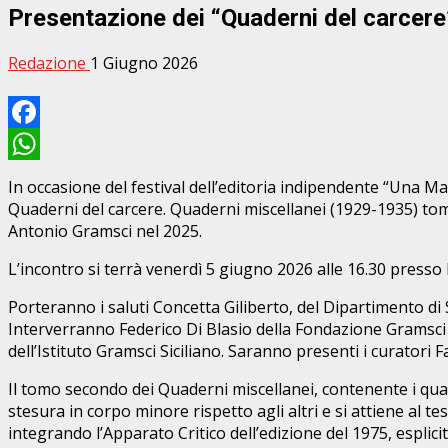
Presentazione dei “Quaderni del carcere” 
Redazione
1 Giugno 2026
Facebook
WhatsApp
In occasione del festival dell’editoria indipendente “Una M
Quaderni del carcere. Quaderni miscellanei (1929-1935) tomo 
Antonio Gramsci nel 2025.
L’incontro si terrà venerdì 5 giugno 2026 alle 16.30 presso l’I
Porteranno i saluti Concetta Giliberto, del Dipartimento di S
Interverranno Federico Di Blasio della Fondazione Gramsci R
dell’Istituto Gramsci Siciliano. Saranno presenti i curatori 
Il tomo secondo dei Quaderni miscellanei, contenente i quader
stesura in corpo minore rispetto agli altri e si attiene al t
integrando l’Apparato Critico dell’edizione del 1975, esplic