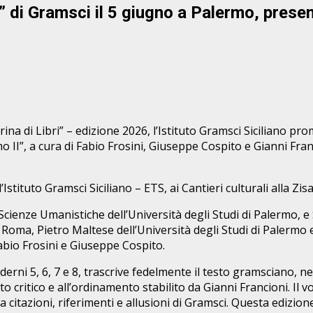
di Gramsci il 5 giugno a Palermo, present
arina di Libri” – edizione 2026, l’Istituto Gramsci Siciliano
II”, a cura di Fabio Frosini, Giuseppe Cospito e Gianni Franci
stituto Gramsci Siciliano – ETS, ai Cantieri culturali alla Zisa
cienze Umanistiche dell’Università degli Studi di Palermo, e S
oma, Pietro Maltese dell’Università degli Studi di Palermo e
Fabio Frosini e Giuseppe Cospito.
ni 5, 6, 7 e 8, trascrive fedelmente il testo gramsciano, ne r
esto critico e all’ordinamento stabilito da Gianni Francioni. 
ita citazioni, riferimenti e allusioni di Gramsci. Questa ediz