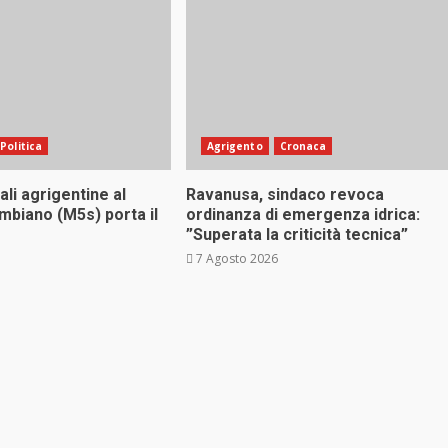
Politica
Agrigento
Cronaca
ali agrigentine al
Ravanusa, sindaco revoca
mbiano (M5s) porta il
ordinanza di emergenza idrica:
”Superata la criticità tecnica”
7 Agosto 2026