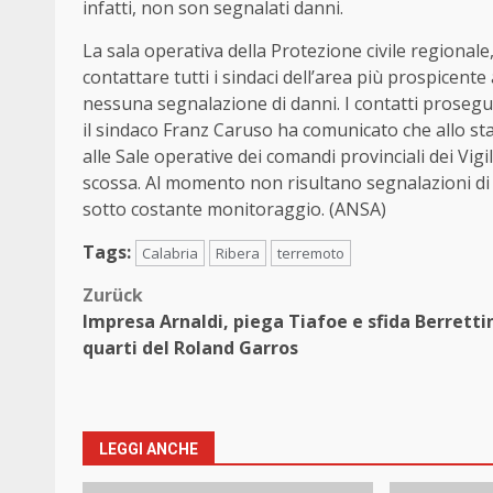
infatti, non son segnalati danni.
La sala operativa della Protezione civile regionale,
contattare tutti i sindaci dell’area più prospice
nessuna segnalazione di danni. I contatti prosegu
il sindaco Franz Caruso ha comunicato che allo st
alle Sale operative dei comandi provinciali dei Vigi
scossa. Al momento non risultano segnalazioni di 
sotto costante monitoraggio. (ANSA)
Tags:
Calabria
Ribera
terremoto
Beitragsnavigation
Zurück
Impresa Arnaldi, piega Tiafoe e sfida Berrettin
quarti del Roland Garros
LEGGI ANCHE