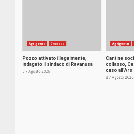
Agrigento
Cronaca
Agrigento
Pozzo attivato illegalmente,
Cantine soci
indagato il sindaco di Ravanusa
collasso, Ca
caso all’Ars
7 Agosto 2026
7 Agosto 2026