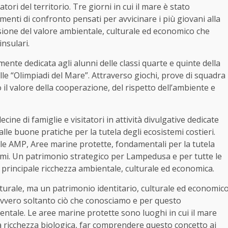
ri del territorio. Tre giorni in cui il mare è stato
menti di confronto pensati per avvicinare i più giovani alla
sione del valore ambientale, culturale ed economico che
nsulari.
nte dedicata agli alunni delle classi quarte e quinte della
lle “Olimpiadi del Mare”. Attraverso giochi, prove di squadra
il valore della cooperazione, del rispetto dell’ambiente e
ine di famiglie e visitatori in attività divulgative dedicate
e alle buone pratiche per la tutela degli ecosistemi costieri.
delle AMP, Aree marine protette, fondamentali per la tutela
temi. Un patrimonio strategico per Lampedusa e per tutte le
 principale ricchezza ambientale, culturale ed economica.
aturale, ma un patrimonio identitario, culturale ed economic
davvero soltanto ciò che conosciamo e per questo
tale. Le aree marine protette sono luoghi in cui il mare
a ricchezza biologica, far comprendere questo concetto ai