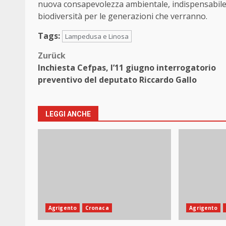
nuova consapevolezza ambientale, indispensabile p
biodiversità per le generazioni che verranno.
Tags:
Lampedusa e Linosa
Beitragsnavigation
Zurück
Inchiesta Cefpas, l’11 giugno interrogatorio
preventivo del deputato Riccardo Gallo
LEGGI ANCHE
Agrigento
Cronaca
Agrigento