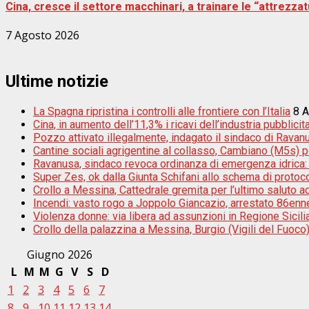
Cina, cresce il settore macchinari, a trainare le “attrezzatu
7 Agosto 2026
Ultime notizie
La Spagna ripristina i controlli alle frontiere con l’Italia
8 
Cina, in aumento dell’11,3% i ricavi dell’industria pubblicita
Pozzo attivato illegalmente, indagato il sindaco di Ravan
Cantine sociali agrigentine al collasso, Cambiano (M5s) por
Ravanusa, sindaco revoca ordinanza di emergenza idrica: ”S
Super Zes, ok dalla Giunta Schifani allo schema di protoco
Crollo a Messina, Cattedrale gremita per l’ultimo saluto a
Incendi: vasto rogo a Joppolo Giancazio, arrestato 86enn
Violenza donne: via libera ad assunzioni in Regione Sicili
Crollo della palazzina a Messina, Burgio (Vigili del Fuoco):
Giugno 2026
L
M
M
G
V
S
D
1
2
3
4
5
6
7
8
9
10
11
12
13
14