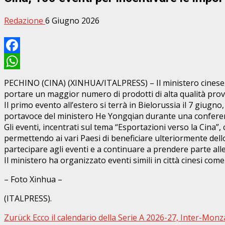
Redazione
6 Giugno 2026
Facebook
WhatsApp
PECHINO (CINA) (XINHUA/ITALPRESS) – Il ministero cinese de
portare un maggior numero di prodotti di alta qualità prove
Il primo evento all’estero si terrà in Bielorussia il 7 giug
portavoce del ministero He Yongqian durante una confere
Gli eventi, incentrati sul tema “Esportazioni verso la Cina”
permettendo ai vari Paesi di beneficiare ulteriormente dell
partecipare agli eventi e a continuare a prendere parte alle
Il ministero ha organizzato eventi simili in città cinesi c
– Foto Xinhua –
(ITALPRESS).
Beitragsnavigation
Zurück
Ecco il calendario della Serie A 2026-27, Inter-Monz