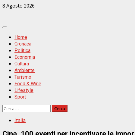
Zum
8 Agosto 2026
Inhalt
springen
Primäres
Menü
Home
Cronaca
Politica
Economia
Cultura
Ambiente
Turismo
Food & Wine
Lifestyle
Sport
Ricerca
per:
Italia
Cina, 100 eventi per incentivare le impor