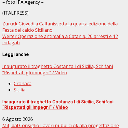
– foto IPA Agency –
(ITALPRESS).
Beitragsnavigation
Zurück
Giovedì a Caltanissetta la quarta edizione della
Festa del calcio Siciliano
Weiter
Operazione antimafia a Catania, 20 arresti e 12
indagati
Leggi anche
Inaugurato il traghetto Costanza I di Sicilia, Schifani
“Rispettati gli impegni” / Video
Cronaca
Sicilia
Inaugurato il traghetto Costanza I di Sicilia, Schifani
“Rispettati gli impegni” / Video
6 Agosto 2026
Mit, dal Consiglio Lavori pubblici ok alla progettazione