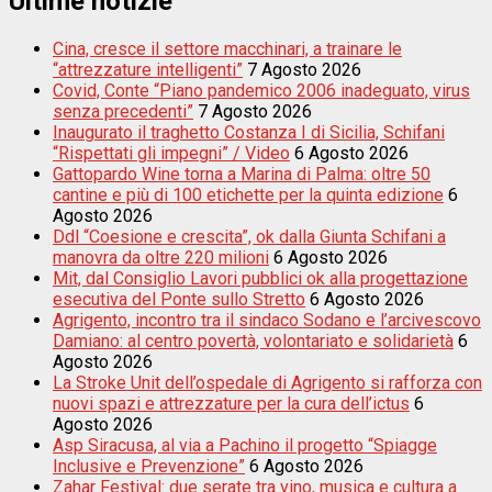
Ultime notizie
Cina, cresce il settore macchinari, a trainare le
“attrezzature intelligenti”
7 Agosto 2026
Covid, Conte “Piano pandemico 2006 inadeguato, virus
senza precedenti”
7 Agosto 2026
Inaugurato il traghetto Costanza I di Sicilia, Schifani
“Rispettati gli impegni” / Video
6 Agosto 2026
Gattopardo Wine torna a Marina di Palma: oltre 50
cantine e più di 100 etichette per la quinta edizione
6
Agosto 2026
Ddl “Coesione e crescita”, ok dalla Giunta Schifani a
manovra da oltre 220 milioni
6 Agosto 2026
Mit, dal Consiglio Lavori pubblici ok alla progettazione
esecutiva del Ponte sullo Stretto
6 Agosto 2026
Agrigento, incontro tra il sindaco Sodano e l’arcivescovo
Damiano: al centro povertà, volontariato e solidarietà
6
Agosto 2026
La Stroke Unit dell’ospedale di Agrigento si rafforza con
nuovi spazi e attrezzature per la cura dell’ictus
6
Agosto 2026
Asp Siracusa, al via a Pachino il progetto “Spiagge
Inclusive e Prevenzione”
6 Agosto 2026
Zahar Festival: due serate tra vino, musica e cultura a