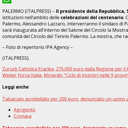
WhatsApp
PALERMO (ITALPRESS) –
Il presidente della Repubblica,
istituzioni nell’ambito delle
celebrazioni del centenario
. 
Palermo, Alessandro Lazzaro, interverranno il sindaco di Pal
sarà inaugurata all’interno del Salone del Circolo la Mostra
comunità del Circolo del Tennis Palermo. La mostra, che rac
– Foto di repertorio IPA Agency –
(ITALPRESS).
Beitragsnavigation
Zurück
Cattolica Eraclea, 275.000 euro dalla Regione per il
Weiter
Forza Italia, Minardo: ”Ciclo di incontri nelle 9 prov
Leggi anche
Tabaccaio accoltellato per 200 euro, denunciato un uomo a
Agrigento
Cronaca