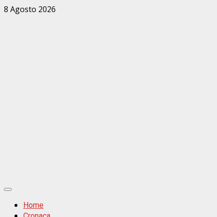
Zum
8 Agosto 2026
Inhalt
springen
Primäres
Menü
Home
Cronaca