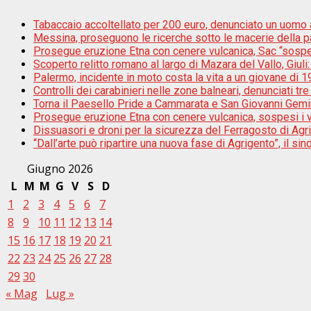
Tabaccaio accoltellato per 200 euro, denunciato un uomo a
Messina, proseguono le ricerche sotto le macerie della pal
Prosegue eruzione Etna con cenere vulcanica, Sac “sospes
Scoperto relitto romano al largo di Mazara del Vallo, Giul
Palermo, incidente in moto costa la vita a un giovane di 1
Controlli dei carabinieri nelle zone balneari, denunciati 
Torna il Paesello Pride a Cammarata e San Giovanni Gemi
Prosegue eruzione Etna con cenere vulcanica, sospesi i vo
Dissuasori e droni per la sicurezza del Ferragosto di Agr
“Dall’arte può ripartire una nuova fase di Agrigento”, il s
Giugno 2026
L
M
M
G
V
S
D
1
2
3
4
5
6
7
8
9
10
11
12
13
14
15
16
17
18
19
20
21
22
23
24
25
26
27
28
29
30
« Mag
Lug »