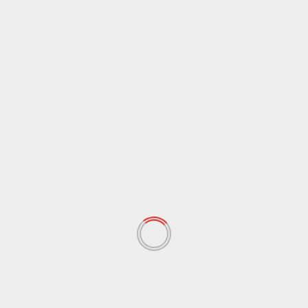
Cronaca
Sicilia
Inaugurato il traghetto Costanza I di Sicilia, Schifani
“Rispettati gli impegni” / Video
6 Agosto 2026