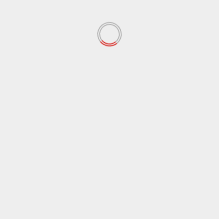
Nel mondo
Usa, Jill Biden la prima first lady italo-
americana: è originaria della Sicilia
Redazione
7 Novembre 2020
E’ la prima first lady italoamericana Jill Biden, la
moglie del neoeletto presidente degli Stati Uniti.
Preferisce...
Leggi tutto