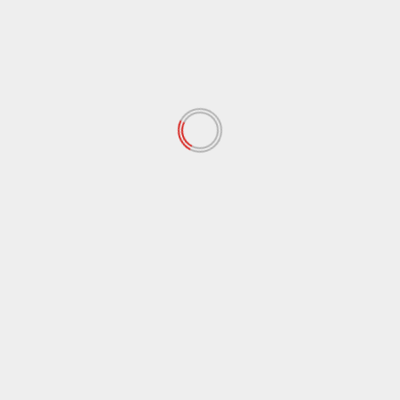
Leggi tutto
Agrigento
Economia
VIDEO | Vino, il presidente della Settesoli:
”Puntiamo sempre di più sui mercati
internazionali, 25 milioni di bottiglie
prodotte”
Redazione
3 Settembre 2018