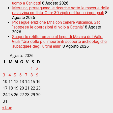
uomo a Canicattì
8 Agosto 2026
Messina, proseguono le ricerche sotto le macerie della
palazzina crollata. Oltre 30 vigili del fuoco impegnati
8
Agosto 2026
Prosegue eruzione Etna con cenere vulcanica, Sac
“sospese le operazioni di volo a Catania”
8 Agosto
2026
Scoperto relitto romano al largo di Mazara del Vallo,
Giuli: “Una delle più importanti scoperte archeologiche
subacquee degli ultimi anni”
8 Agosto 2026
Agosto 2026
L
M
M
G
V
S
D
1
2
3
4
5
6
7
8
9
10
11
12
13
14
15
16
17
18
19
20
21
22
23
24
25
26
27
28
29
30
31
« Lug