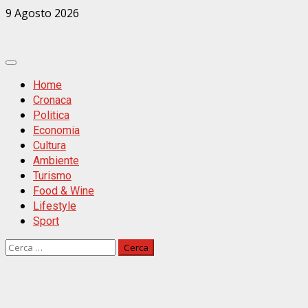
Zum
9 Agosto 2026
Inhalt
springen
Primäres
Menü
Home
Cronaca
Politica
Economia
Cultura
Ambiente
Turismo
Food & Wine
Lifestyle
Sport
Ricerca
per: