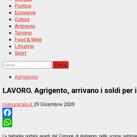
Politica
Economia
Cultura
Ambiente
Turismo
Food & Wine
Lifestyle
Sport
Ricerca
per:
Agrigento
LAVORO. Agrigento, arrivano i soldi per 
comunicalo.it
29 Dicembre 2009
Facebook
WhatsApp
La battaglia portata avanti dal Comune di Agrigento nelle scorse settiman