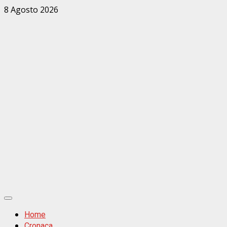
Zum
8 Agosto 2026
Inhalt
springen
Primäres
Menü
Home
Cronaca