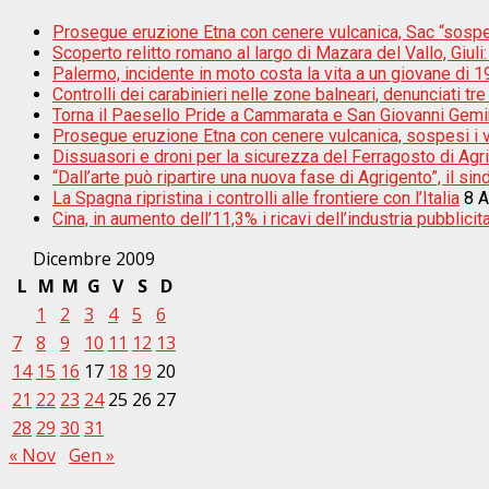
Prosegue eruzione Etna con cenere vulcanica, Sac “sospes
Scoperto relitto romano al largo di Mazara del Vallo, Giul
Palermo, incidente in moto costa la vita a un giovane di 1
Controlli dei carabinieri nelle zone balneari, denunciati 
Torna il Paesello Pride a Cammarata e San Giovanni Gemi
Prosegue eruzione Etna con cenere vulcanica, sospesi i vo
Dissuasori e droni per la sicurezza del Ferragosto di Agr
“Dall’arte può ripartire una nuova fase di Agrigento”, il s
La Spagna ripristina i controlli alle frontiere con l’Italia
8 
Cina, in aumento dell’11,3% i ricavi dell’industria pubblicita
Dicembre 2009
L
M
M
G
V
S
D
1
2
3
4
5
6
7
8
9
10
11
12
13
14
15
16
17
18
19
20
21
22
23
24
25
26
27
28
29
30
31
« Nov
Gen »