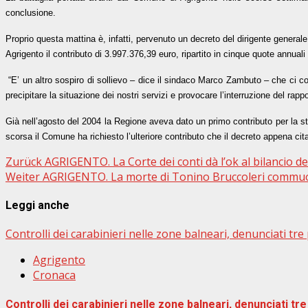
conclusione.
Proprio questa mattina è, infatti, pervenuto un decreto del dirigente general
Agrigento il contributo di 3.997.376,39 euro, ripartito in cinque quote annuali
“E’ un altro sospiro di sollievo – dice il sindaco Marco Zambuto – che ci co
precipitare la situazione dei nostri servizi e provocare l’interruzione del rappo
Già nell’agosto del 2004 la Regione aveva dato un primo contributo per la stabi
scorsa il Comune ha richiesto l’ulteriore contributo che il decreto appena ci
Beitragsnavigation
Zurück
AGRIGENTO. La Corte dei conti dà l’ok al bilancio 
Weiter
AGRIGENTO. La morte di Tonino Bruccoleri commuov
Leggi anche
Controlli dei carabinieri nelle zone balneari, denunciati t
Agrigento
Cronaca
Controlli dei carabinieri nelle zone balneari, denunciati 