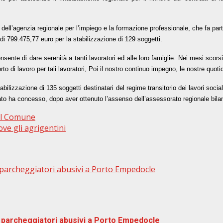
e dell’agenzia regionale per l’impiego e la formazione professionale, che fa p
 di 799.475,77 euro per la stabilizzazione di 129 soggetti.
nsente di dare serenità a tanti lavoratori ed alle loro famiglie. Nei mesi scor
rto di lavoro per tali lavoratori, Poi il nostro continuo impegno, le nostre quotid
lizzazione di 135 soggetti destinatari del regime transitorio dei lavori socialm
tato ha concesso, dopo aver ottenuto l’assenso dell’assessorato regionale bila
del Comune
e gli agrigentini
re parcheggiatori abusivi a Porto Empedocle
tre parcheggiatori abusivi a Porto Empedocle