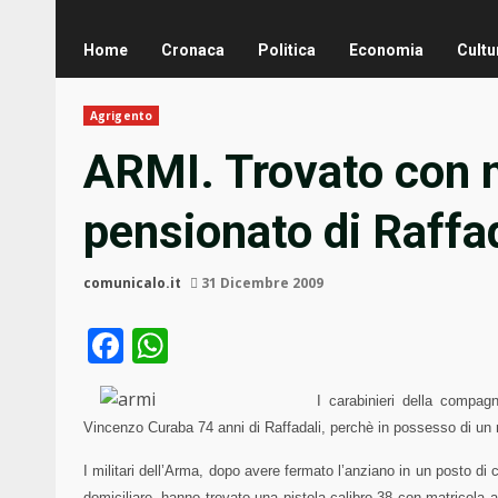
Home
Cronaca
Politica
Economia
Cultu
Agrigento
ARMI. Trovato con m
pensionato di Raffa
comunicalo.it
31 Dicembre 2009
Facebook
WhatsApp
I carabinieri della compag
Vincenzo Curaba 74 anni di Raffadali, perchè in possesso di un 
I militari dell’Arma, dopo avere fermato l’anziano in un posto di c
domiciliare, hanno trovato una pistola calibro 38 con matricola 