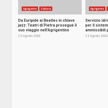
Agrigento
Cultura
Agrigento
Da Euripide ai Beatles in chiave
Servizio idri
jazz: Teatri di Pietra prosegue il
per il siste
suo viaggio nell’Agrigentino
ammissibili 
5 Agosto 2026
5 Agosto 2026