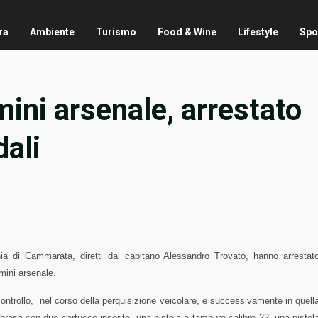
ra
Ambiente
Turismo
Food & Wine
Lifestyle
Spo
ini arsenale, arrestato
dali
nia di Cammarata, diretti dal capitano Alessandro Trovato, hanno arrestat
mini arsenale.
ontrollo,
nel corso della perquisizione veicolare, e successivamente in quell
abrasa con due cartucce inserite, una pistola a tamburo calibro 22, una pistol