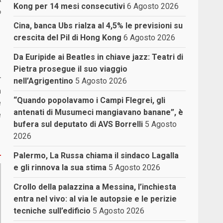
Kong per 14 mesi consecutivi
6 Agosto 2026
o
Cina, banca Ubs rialza al 4,5% le previsioni su
crescita del Pil di Hong Kong
6 Agosto 2026
Da Euripide ai Beatles in chiave jazz: Teatri di
Pietra prosegue il suo viaggio
r
nell’Agrigentino
5 Agosto 2026
a
“Quando popolavamo i Campi Flegrei, gli
e
antenati di Musumeci mangiavano banane”, è
e
bufera sul deputato di AVS Borrelli
5 Agosto
2026
Palermo, La Russa chiama il sindaco Lagalla
e gli rinnova la sua stima
5 Agosto 2026
Crollo della palazzina a Messina, l’inchiesta
entra nel vivo: al via le autopsie e le perizie
tecniche sull’edificio
5 Agosto 2026