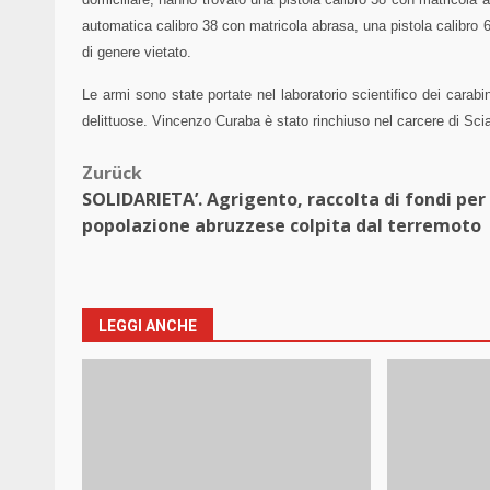
automatica calibro 38 con matricola abrasa, una pistola calibro 6,
di genere vietato.
Le armi sono state portate nel laboratorio scientifico dei carabi
delittuose. Vincenzo Curaba è stato rinchiuso nel carcere di Sci
Beitragsnavigation
Zurück
SOLIDARIETA’. Agrigento, raccolta di fondi per 
popolazione abruzzese colpita dal terremoto
LEGGI ANCHE