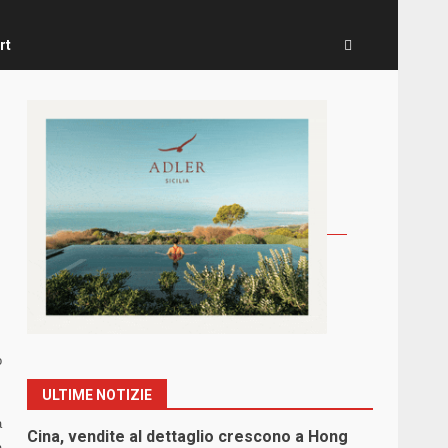
rt
o
ULTIME NOTIZIE
a
Cina, vendite al dettaglio crescono a Hong
a