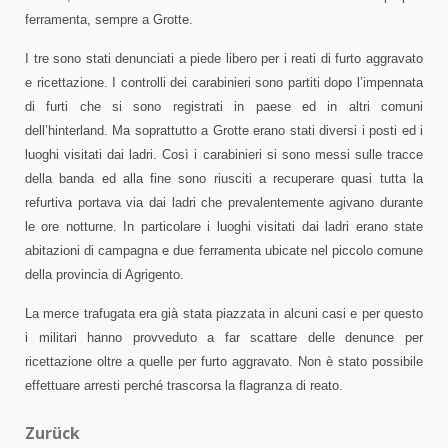
ferramenta, sempre a Grotte.
I tre sono stati denunciati a piede libero per i reati di furto aggravato
e ricettazione. I controlli dei carabinieri sono partiti dopo l’impennata
di furti che si sono registrati in paese ed in altri comuni
dell’hinterland. Ma soprattutto a Grotte erano stati diversi i posti ed i
luoghi visitati dai ladri. Così i carabinieri si sono messi sulle tracce
della banda ed alla fine sono riusciti a recuperare quasi tutta la
refurtiva portava via dai ladri che prevalentemente agivano durante
le ore notturne. In particolare i luoghi visitati dai ladri erano state
abitazioni di campagna e due ferramenta ubicate nel piccolo comune
della provincia di Agrigento.
La merce trafugata era già stata piazzata in alcuni casi e per questo
i militari hanno provveduto a far scattare delle denunce per
ricettazione oltre a quelle per furto aggravato. Non è stato possibile
effettuare arresti perché trascorsa la flagranza di reato.
Beitragsnavigation
Zurück