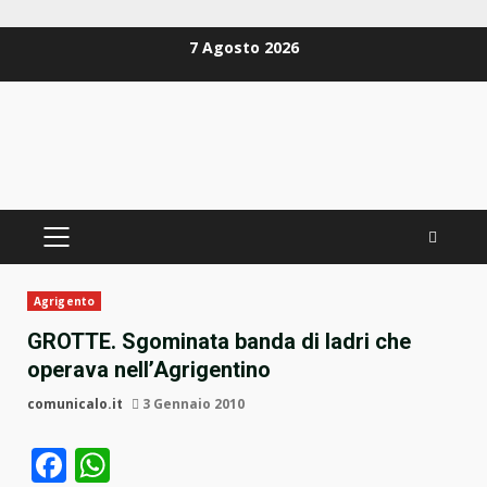
Zum
7 Agosto 2026
Inhalt
springen
PRIMÄRES
MENÜ
Agrigento
GROTTE. Sgominata banda di ladri che
operava nell’Agrigentino
comunicalo.it
3 Gennaio 2010
Facebook
WhatsApp