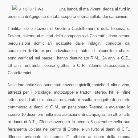
Una banda di malviventi dedita ai furti in
provincia di Agrigento è stata scoperta e smantellata dai carabinieri.
I militari delle stazioni di Grotte e Casteltermini e della tenenza di
Favara insieme ai militari della compagnia di Canicattì, dopo alcune
perquisizioni domiciliari scaturite dalle indagini condotte dai
carabinieri di Grotte per individuare gli autori di alcuni furti che si
sono verificati nel paese,
hanno denunciato R.M., 24 anni e G.Z.,
18 anni, entrambi
operai grottesi e C P., 23enne disoccupato di
Casteltermini.
Nelle loro abitazioni sono stati rinvenuti gioielli, taniche di olio e vino,
attrezzi per il bricolage, motozappe e trattori, stereo, hifi e infine
lettori dvd. Tutto il materiale rinvenuto è risultato oggetto di un furto
commesso ai danni di G.M., un pensionato 74enne, e avvenuto lo
scorso 10 dicembre nella sua abitazione di campagna; un altro furto
ai danni di A.T., 73enne avvenuto lo scorso 6 novembre nella sua
ferramenta ubicata nel centro di Grotte; e un furto ai danni di C.T.,
39enne, avvenuto lo scorso 21 ottobre ai danni della propria