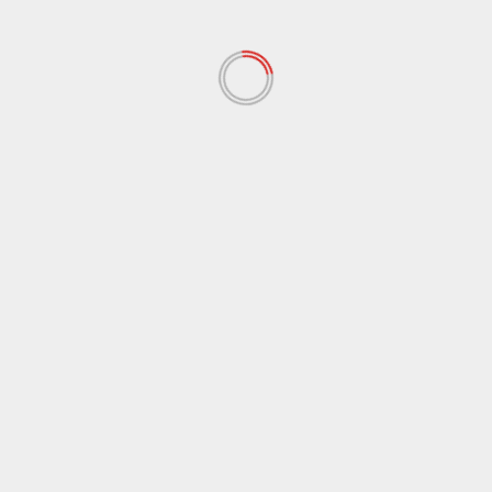
Cronaca
Sicilia
Prosegue eruzione Etna con cenere vulcanica,
sospesi i voli in arrivo a Catania
8 Agosto 2026