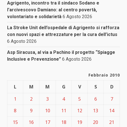
Agrigento, incontro tra il sindaco Sodano e
l’arcivescovo Damiano: al centro povertà,
volontariato e solidarietà
6 Agosto 2026
La Stroke Unit dell’ospedale di Agrigento si rafforza
con nuovi spazi e attrezzature per la cura dell’ictus
6 Agosto 2026
Asp Siracusa, al via a Pachino il progetto “Spiagge
Inclusive e Prevenzione”
6 Agosto 2026
Febbraio 2010
L
M
M
G
V
S
D
1
2
3
4
5
6
7
8
9
10
11
12
13
14
15
16
17
18
19
20
21