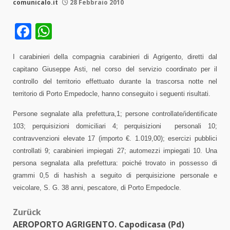
comunicalo.it
28 Febbraio 2010
Facebook
WhatsApp
I carabinieri della compagnia carabinieri di Agrigento, diretti dal
capitano Giuseppe Asti, nel corso del servizio coordinato per il
controllo del territorio effettuato durante la trascorsa notte nel
territorio di Porto Empedocle, hanno conseguito i seguenti risultati.
Persone segnalate alla prefettura,1; persone controllate/identificate
103; perquisizioni domiciliari 4; perquisizioni
personali 10;
contravvenzioni elevate 17 (importo €. 1.019,00); esercizi pubblici
controllati 9; carabinieri impiegati 27; automezzi impiegati 10. Una
persona segnalata alla prefettura: poiché trovato in possesso di
grammi 0,5 di hashish a seguito di perquisizione personale e
veicolare, S. G. 38 anni, pescatore, di Porto Empedocle.
Beitragsnavigation
Zurück
AEROPORTO AGRIGENTO. Capodicasa (Pd)