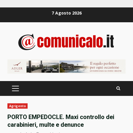
Zum
7 Agosto 2026
Inhalt
springen
PRIMÄRES
MENÜ
Agrigento
PORTO EMPEDOCLE. Maxi controllo dei
carabinieri, multe e denunce