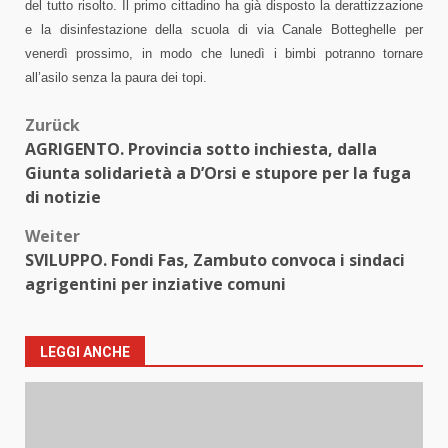
del tutto risolto. Il primo cittadino ha già disposto la derattizzazione
e la disinfestazione della scuola di via Canale Botteghelle per
venerdì prossimo, in modo che lunedì i bimbi potranno tornare
all’asilo senza la paura dei topi.
Beitragsnavigation
Zurück
AGRIGENTO. Provincia sotto inchiesta, dalla
Giunta solidarietà a D’Orsi e stupore per la fuga
di notizie
Weiter
SVILUPPO. Fondi Fas, Zambuto convoca i sindaci
agrigentini per inziative comuni
LEGGI ANCHE