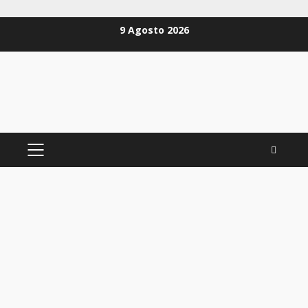
Zum
9 Agosto 2026
Inhalt
springen
PRIMÄRES
MENÜ