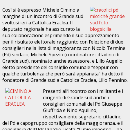
Così si è espresso Michele Cimino a
margine di un incontro di Grande sud
svoltosi ieri a Cattolica Eraclea. Il
deputato regionale ha assicurato la
sua collaborazione esprimendo il suo apprezzamento
per il risultato elettorale raggiunto con l’elezione di due
consiglieri nella lista di maggioranza con Nicolò Termine
(Pd) sindaco, Michele Spezio (coordinatore cittadino di
Grande sud), nominato anche assessore, e Lillo Augello,
eletto presidente del consiglio comunale “seppur con
qualche turbolenza che però sarà appianata” ha detto il
fondatore di Grande sud a Cattolica Eraclea, Lillo Pennino.
Presenti all’incontro con i militanti e i
dirigenti di Grande sud anche i
consiglieri comunali del Pd Giuseppe
Giuffrida e Nino Aquilino,
rispettivamente segretario cittadino
del Pd e capogruppo consiigliare della maggioranza, e il
consigliere dell’Udc Ignazio Licata. “Il mio impegno – ha