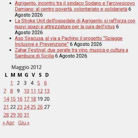
Agrigento, incontro tra il sindaco Sodano e l’arcivescovo
Damiano: al centro povertà, volontariato e solidarietà
6
Agosto 2026
La Stroke Unit dell’ospedale di Agrigento si rafforza con
nuovi spazi e attrezzature per la cura dell’ictus
6
Agosto 2026
Asp Siracusa, al via a Pachino il progetto “Spiagge
Inclusive e Prevenzione”
6 Agosto 2026
Zahar Festival: due serate tra vino, musica e cultura a
Sambuca di Sicilia
6 Agosto 2026
Maggio 2012
L
M
M
G
V
S
D
1
2
3
4
5
6
7
8
9
10
11
12
13
14
15
16
17
18
19
20
21
22
23
24
25
26
27
28
29
30
31
« Apr
Giu »