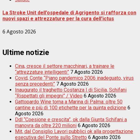
La Stroke Unit dell’ospedale di Agrigento si rafforza con
nuovi spazi e attrezzature per la cura dell’ictus
6 Agosto 2026
Ultime notizie
Cina, cresce il settore macchinari, a trainare le
“attrezzature intelligenti”
7 Agosto 2026
Covid, Conte “Piano pandemico 2006 inadeguato, virus
senza precedenti”
7 Agosto 2026
Inaugurato il traghetto Costanza I di Sicilia, Schifani
“Rispettati gli impegni” / Video
6 Agosto 2026
Gattopardo Wine torna a Marina di Palma: oltre 50
cantine e più di 100 etichette per la quinta edizione
6
Agosto 2026
Ddl “Coesione e crescita”, ok dalla Giunta Schifani a
manovra da oltre 220 milioni
6 Agosto 2026
Mit, dal Consiglio Lavori pubblici ok alla progettazione
esecutiva del Ponte sullo Stretto
6 Agosto 2026