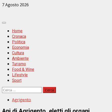
Zum
7 Agosto 2026
Inhalt
springen
Primäres
Menü
Home
Cronaca
Politica
Economia
Cultura
Ambiente
Turismo
Food & Wine
Lifestyle
Sport
Ricerca
per:
Agrigento
Api di Agrigento, eletti gli organi