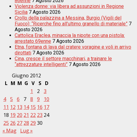
86enne
7 Agosto 2026
Violenza donne: via libera ad assunzioni in Regione
Sicilia
7 Agosto 2026
Crollo della palazzina a Messina, Burgio (Vigili del
Fuoco): “Ricerche fino all’ultimo granello di materiale”
7
Agosto 2026
Cattolica Eraclea, minaccia la nipote con una pistola:
arrestato 69enne
7 Agosto 2026
Etna, fontana di lava dal cratere voragine e voli in arrivo
dirottati
7 Agosto 2026
Cina, cresce il settore macchinari, a trainare le
“attrezzature intelligenti”
7 Agosto 2026
Giugno 2012
L
M
M
G
V
S
D
1
2
3
4
5
6
7
8
9
10
11
12
13
14
15
16
17
18
19
20
21
22
23
24
25
26
27
28
29
30
« Mag
Lug »