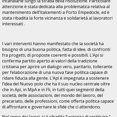
incanalarle lungo la strada della risoluzione. Particolare
attenzione è stata dedicata alla problematica relativa al
mantenimento dell’Italcementi a Porto Empedocle, ed è
stata ribadita la forte vicinanza e solidarietà ai lavoratori
interessati .
I vari interventi hanno manifestato che la società ha
bisogno di una buona politica, fatta di idee, di confronti
fra progetti, di proposte coerenti e possibili. L’Api si
conferma partito aperto ai valori della tradizione
cristiana per aprire un dialogo vero, paritario, tollerante
per l’elaborazione di una nuova fase politica capace di
ridare fiducia alla gente. L’Api è impegnata a sostenere
l’idea del Nuovo polo che ha il suo nucleo centrale oltre
che in Api, in MpA e in Fli, in tutti quei segmenti della
società, delle associazioni, del mondo del lavoro, del
precariato, delle professioni, come offerta politica capace
di affrontare e governare le sfide che ci attendono.
Nel corso dei lavori, si è ribadita l’urgenza di costituire “