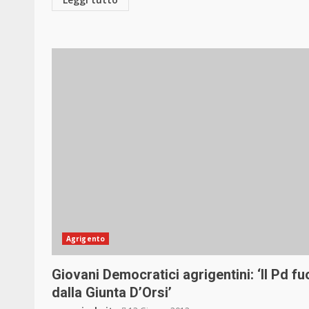
Agrigento
Giovani Democratici agrigentini: ‘Il Pd fu
dalla Giunta D’Orsi’