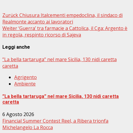
Beitragsnavigation
Zurück
Chiusura Italcementi empedoclina, il sindaco di
Realmonte accanto ai lavoratori
Weiter
‘Guerra’ tra farmacie a Cattolica, il Cga: Argento è
in regola, respinto ricorso di Sajeva
Leggi anche
”La bella tartaruga” nel mare Sicilia, 130 nidi caretta
caretta
Agrigento
Ambiente
”La bella tartaruga” nel mare Sicilia, 130 nidi caretta
caretta
6 Agosto 2026
Financial Summer Contest Reel, a Ribera trionfa
Michelangelo La Rocca