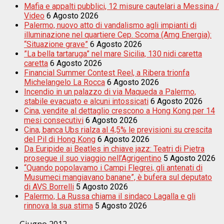
Mafia e appalti pubblici, 12 misure cautelari a Messina /
Video
6 Agosto 2026
Palermo, nuovo atto di vandalismo agli impianti di
illuminazione nel quartiere Cep. Scoma (Amg Energia):
“Situazione grave”
6 Agosto 2026
”La bella tartaruga” nel mare Sicilia, 130 nidi caretta
caretta
6 Agosto 2026
Financial Summer Contest Reel, a Ribera trionfa
Michelangelo La Rocca
6 Agosto 2026
Incendio in un palazzo di via Maqueda a Palermo,
stabile evacuato e alcuni intossicati
6 Agosto 2026
Cina, vendite al dettaglio crescono a Hong Kong per 14
mesi consecutivi
6 Agosto 2026
Cina, banca Ubs rialza al 4,5% le previsioni su crescita
del Pil di Hong Kong
6 Agosto 2026
Da Euripide ai Beatles in chiave jazz: Teatri di Pietra
prosegue il suo viaggio nell’Agrigentino
5 Agosto 2026
“Quando popolavamo i Campi Flegrei, gli antenati di
Musumeci mangiavano banane”, è bufera sul deputato
di AVS Borrelli
5 Agosto 2026
Palermo, La Russa chiama il sindaco Lagalla e gli
rinnova la sua stima
5 Agosto 2026
Giugno 2012