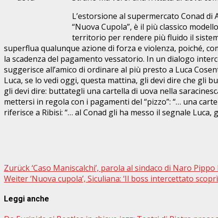
L’estorsione al supermercato Conad di Ag
“Nuova Cupola”, è il più classico modell
territorio per rendere più fluido il sis
superflua qualunque azione di forza e violenza, poiché, com
la scadenza del pagamento vessatorio. In un dialogo intercett
suggerisce all’amico di ordinare al più presto a Luca Cosen
Luca, se lo vedi oggi, questa mattina, gli devi dire che gli b
gli devi dire: buttategli una cartella di uova nella saracines
mettersi in regola con i pagamenti del “pizzo”: “… una cartel
riferisce a Ribisi: “… al Conad gli ha messo il segnale Luca, g
Beitragsnavigation
Zurück
‘Caso Maniscalchi’, parola al sindaco di Naro Pippo
Weiter
‘Nuova cupola’, Siculiana: ‘Il boss intercettato scoprì 
Leggi anche