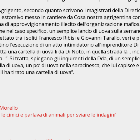
rigento, secondo quanto scrivono i magistrati della Direzione
o estorsivo messo in cantiere da Cosa nostra agrigentina co
tema di approvvigionamento illecito dell’organizzazione mafi
e nel caso specifico, un semplice lancio di uova sulla serrand
ato tra i soliti Francesco Ribisi e Giovanni Tarallo, veri e p
tino l’esecuzione di un atto intimidatorio all’imprenditore Di
utta una cartella di uova lì da Di Noto, in quella strada là… i
ca…”. Si tratta, spiegano gli inquirenti della Dda, di un sempli
la di uova, un po’ di uova nella saracinesca, che lui capisce 
li ha tirato una cartella di uova”.
 Morello
le cimici e parlava di animali per sviare le indagini’