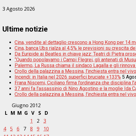
3 Agosto 2026
Ultime notizie
Cina, vendite al dettaglio crescono a Hong Kong per 14 m
Cina, banca Ubs rialza al 4,5% le previsioni su crescita d
Da Euripide ai Beatles in chiave jazz: Teatri di Pietra pros
“Quando popolavamo i Campi Flegrei, gli antenati di Musu
Palermo, La Russa chiama il sindaco Lagalla e gli rinnova
Crollo della palazzina a Messina, l’inchiesta entra nel vivo:
Incendi: in Italia nel 2026 superfici bruciate +133%
5 Ago
Frana Niscemi, Ciciliano firma l’ordinanza che disciplina l
37 anni fa l’assassinio di Nino Agostino e la moglie Ida Cas
Crollo della palazzina a Messina, l’inchiesta entra nel vivo
Giugno 2012
L
M
M
G
V
S
D
1
2
3
4
5
6
7
8
9
10