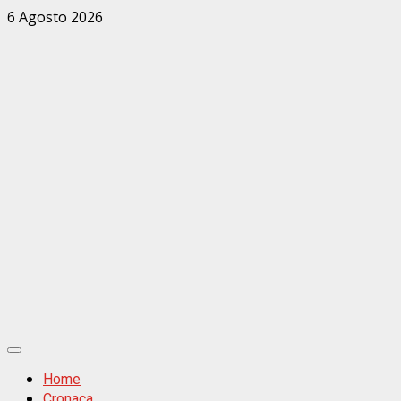
Zum
6 Agosto 2026
Inhalt
springen
Primäres
Menü
Home
Cronaca