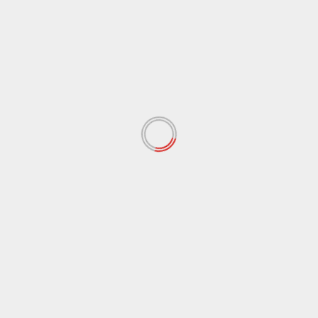
ULTIME NOTIZIE
Cina, cresce il settore macchinari, a trainare le
“attrezzature intelligenti”
7 Agosto 2026
Covid, Conte “Piano pandemico 2006 inadeguato,
virus senza precedenti”
7 Agosto 2026
Inaugurato il traghetto Costanza I di Sicilia, Schifani