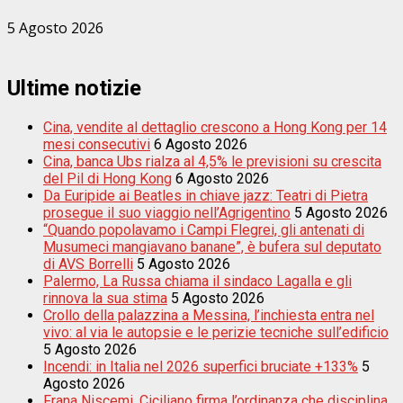
5 Agosto 2026
Ultime notizie
Cina, vendite al dettaglio crescono a Hong Kong per 14
mesi consecutivi
6 Agosto 2026
Cina, banca Ubs rialza al 4,5% le previsioni su crescita
del Pil di Hong Kong
6 Agosto 2026
Da Euripide ai Beatles in chiave jazz: Teatri di Pietra
prosegue il suo viaggio nell’Agrigentino
5 Agosto 2026
“Quando popolavamo i Campi Flegrei, gli antenati di
Musumeci mangiavano banane”, è bufera sul deputato
di AVS Borrelli
5 Agosto 2026
Palermo, La Russa chiama il sindaco Lagalla e gli
rinnova la sua stima
5 Agosto 2026
Crollo della palazzina a Messina, l’inchiesta entra nel
vivo: al via le autopsie e le perizie tecniche sull’edificio
5 Agosto 2026
Incendi: in Italia nel 2026 superfici bruciate +133%
5
Agosto 2026
Frana Niscemi, Ciciliano firma l’ordinanza che disciplina