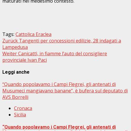
maturati nel medesimo contesto.
Tags:
Cattolica Eraclea
Beitragsnavigation
Zurück
Tangenti per concessioni edilizie, 28 indagati a
Lampedusa
Weiter
Canicattì, in fiamme l’auto del consigliere
provinciale Ivan Paci
Leggi anche
“Quando popolavamo i Campi Flegrei, gli antenati di
Musumeci mangiavano banane”, è bufera sul deputato di
AVS Borrelli
Cronaca
Sicilia
“Quando popolavamo i Campi Flegrei, gli antenati di