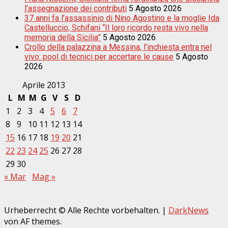
l’assegnazione dei contributi
5 Agosto 2026
37 anni fa l’assassinio di Nino Agostino e la moglie Ida
Castelluccio, Schifani “Il loro ricordo resta vivo nella
memoria della Sicilia”
5 Agosto 2026
Crollo della palazzina a Messina, l’inchiesta entra nel
vivo: pool di tecnici per accertare le cause
5 Agosto
2026
Aprile 2013
L
M
M
G
V
S
D
1
2
3
4
5
6
7
8
9
10
11
12
13
14
15
16
17
18
19
20
21
22
23
24
25
26
27
28
29
30
« Mar
Mag »
Urheberrecht © Alle Rechte vorbehalten.
|
DarkNews
von AF themes.