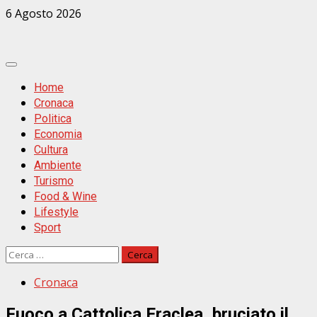
Zum
6 Agosto 2026
Inhalt
springen
Primäres
Menü
Home
Cronaca
Politica
Economia
Cultura
Ambiente
Turismo
Food & Wine
Lifestyle
Sport
Ricerca
per:
Cronaca
Fuoco a Cattolica Eraclea, bruciato il