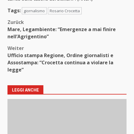
Tags:
giornalismo
Rosario Crocetta
Beitragsnavigation
Zurück
Mare, Legambiente: “Emergenze a mai finire
nell’Agrigentino”
Weiter
Ufficio stampa Regione, Ordine giornalisti e
Assostampa: “Crocetta continua a violare la
legge”
LEGGI ANCHE