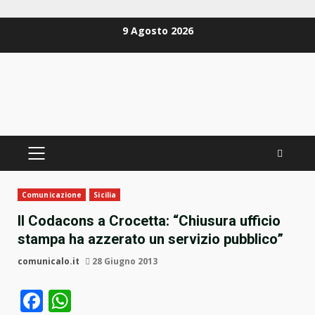
Zum
9 Agosto 2026
Inhalt
springen
PRIMÄRES
MENÜ
Comunicazione
Sicilia
Il Codacons a Crocetta: “Chiusura ufficio
stampa ha azzerato un servizio pubblico”
comunicalo.it
28 Giugno 2013
Facebook
WhatsApp