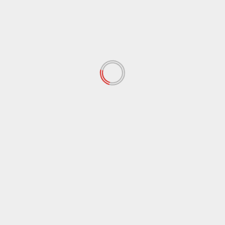
LEGGI ANCHE
Lifestyle
Palermo
Nozze Dua Lipa e Callum Turner, al via i preparativi
della festa in Sicilia
3 Giugno 2026