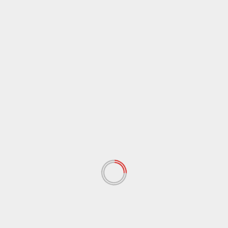
Agrigento
Cronaca
Busta con proiettili al sindaco di Comitini,
indagano i carabinieri
Redazione
16 Luglio 2014
Nuova intimidazione ai danni di ammnistratori
pubblici nell’Agrigentino. Una busta con all’interno
alcuni proiettili a salve e...