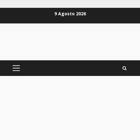
Zum
9 Agosto 2026
Inhalt
springen
PRIMÄRES
MENÜ