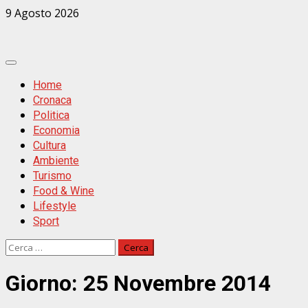
Zum
9 Agosto 2026
Inhalt
springen
Primäres
Menü
Home
Cronaca
Politica
Economia
Cultura
Ambiente
Turismo
Food & Wine
Lifestyle
Sport
Ricerca
per:
Giorno:
25 Novembre 2014