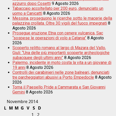
azzurro dopo Cosetti
9 Agosto 2026
Tabaccaio accoltellato per 200 euro, denunciato un
uomo a Canicattì
8 Agosto 2026
Messina, proseguono le ricerche sotto le macerie della
palazzina crollata. Oltre 30 vigili del fuoco impegnati
8
Agosto 2026
Prosegue eruzione Etna con cenere vulcanica, Sac
“sospese le operazioni di volo a Catania”
8 Agosto
2026
Scoperto relitto romano al largo di Mazara del Vallo,
Giuli: “Una delle più importanti scoperte archeologiche
subacquee degli ultimi anni”
8 Agosto 2026
Palermo, incidente in moto costa la vita a un giovane di
19 anni
8 Agosto 2026
Controlli dei carabinieri nelle zone balneari, denunciati
tre parcheggiatori abusivi a Porto Empedocle
8 Agosto
2026
Torna il Paesello Pride a Cammarata e San Giovanni
Gemini
8 Agosto 2026
Novembre 2014
L
M
M
G
V
S
D
1
2