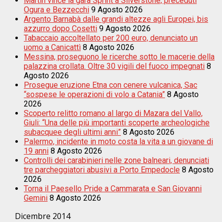
Martin vince la gara Sprint a Silverstone, preceduti
Ogura e Bezzecchi
9 Agosto 2026
Argento Barnabà dalle grandi altezze agli Europei, bis
azzurro dopo Cosetti
9 Agosto 2026
Tabaccaio accoltellato per 200 euro, denunciato un
uomo a Canicattì
8 Agosto 2026
Messina, proseguono le ricerche sotto le macerie della
palazzina crollata. Oltre 30 vigili del fuoco impegnati
8
Agosto 2026
Prosegue eruzione Etna con cenere vulcanica, Sac
“sospese le operazioni di volo a Catania”
8 Agosto
2026
Scoperto relitto romano al largo di Mazara del Vallo,
Giuli: “Una delle più importanti scoperte archeologiche
subacquee degli ultimi anni”
8 Agosto 2026
Palermo, incidente in moto costa la vita a un giovane di
19 anni
8 Agosto 2026
Controlli dei carabinieri nelle zone balneari, denunciati
tre parcheggiatori abusivi a Porto Empedocle
8 Agosto
2026
Torna il Paesello Pride a Cammarata e San Giovanni
Gemini
8 Agosto 2026
Dicembre 2014