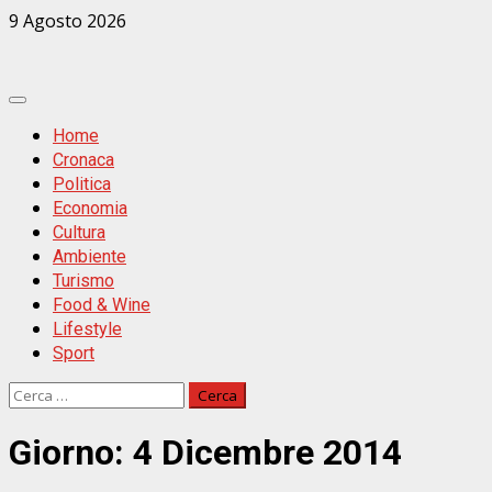
Zum
9 Agosto 2026
Inhalt
springen
Primäres
Menü
Home
Cronaca
Politica
Economia
Cultura
Ambiente
Turismo
Food & Wine
Lifestyle
Sport
Ricerca
per:
Giorno:
4 Dicembre 2014