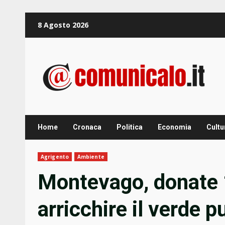
Zum
8 Agosto 2026
Inhalt
springen
Home
Cronaca
Politica
Economia
Cultu
Agrigento
Ambiente
Montevago, donate 
arricchire il verde p