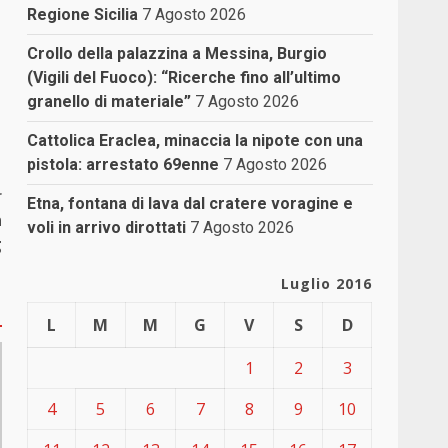
Regione Sicilia
7 Agosto 2026
Crollo della palazzina a Messina, Burgio
(Vigili del Fuoco): “Ricerche fino all’ultimo
granello di materiale”
7 Agosto 2026
Cattolica Eraclea, minaccia la nipote con una
pistola: arrestato 69enne
7 Agosto 2026
r
Etna, fontana di lava dal cratere voragine e
n
voli in arrivo dirottati
7 Agosto 2026
g
Luglio 2016
L
M
M
G
V
S
D
1
2
3
4
5
6
7
8
9
10