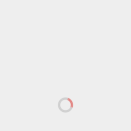
Cronaca
Sicilia
Inaugurato il traghetto Costanza I di Sicilia, Schifani
“Rispettati gli impegni” / Video
6 Agosto 2026