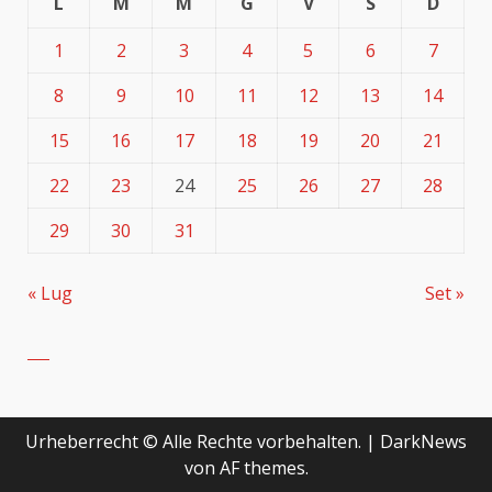
L
M
M
G
V
S
D
1
2
3
4
5
6
7
8
9
10
11
12
13
14
15
16
17
18
19
20
21
22
23
24
25
26
27
28
29
30
31
« Lug
Set »
Urheberrecht © Alle Rechte vorbehalten.
|
DarkNews
von AF themes.