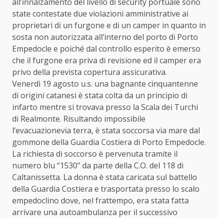
all’innalzamento del livello di security portuale sono
state contestate due violazioni amministrative ai
proprietari di un furgone e di un camper in quanto in
sosta non autorizzata all’interno del porto di Porto
Empedocle e poiché dal controllo esperito è emerso
che il furgone era priva di revisione ed il camper era
privo della prevista copertura assicurativa.
Venerdì 19 agosto u.s. una bagnante cinquantenne
di origini catanesi è stata colta da un principio di
infarto mentre si trovava presso la Scala dei Turchi
di Realmonte. Risultando impossibile
l’evacuazionevia terra, è stata soccorsa via mare dal
gommone della Guardia Costiera di Porto Empedocle.
La richiesta di soccorso è pervenuta tramite il
numero blu “1530” da parte della C.O. del 118 di
Caltanissetta. La donna è stata caricata sul battello
della Guardia Costiera e trasportata presso lo scalo
empedoclino dove, nel frattempo, era stata fatta
arrivare una autoambulanza per il successivo