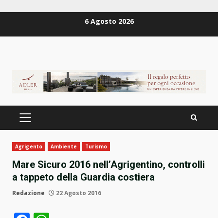
Zum
6 Agosto 2026
Inhalt
springen
PRIMÄRES
MENÜ
Agrigento
Ambiente
Turismo
Mare Sicuro 2016 nell’Agrigentino, controlli
a tappeto della Guardia costiera
Redazione
22 Agosto 2016