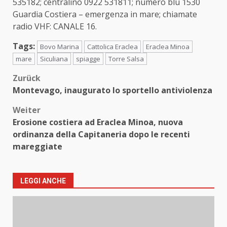
535182; centralino 0922 531811; numero blu 1530
Guardia Costiera – emergenza in mare; chiamate
radio VHF: CANALE 16.
Tags:
Bovo Marina
Cattolica Eraclea
Eraclea Minoa
mare
Siculiana
spiagge
Torre Salsa
Beitragsnavigation
Zurück
Montevago, inaugurato lo sportello antiviolenza
Weiter
Erosione costiera ad Eraclea Minoa, nuova
ordinanza della Capitaneria dopo le recenti
mareggiate
LEGGI ANCHE