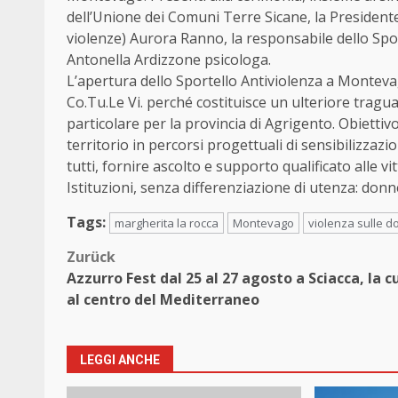
dell’Unione dei Comuni Terre Sicane, la Presidente 
violenze) Aurora Ranno, la responsabile dello Spo
Antonella Ardizzone psicologa.
L’apertura dello Sportello Antiviolenza a Monteva
Co.Tu.Le Vi. perché costituisce un ulteriore traguar
particolare per la provincia di Agrigento. Obiettiv
territorio in percorsi progettuali di sensibilizzaz
tutti, fornire ascolto e supporto qualificato alle v
Istituzioni, senza differenziazione di utenza: donn
Tags:
margherita la rocca
Montevago
violenza sulle 
Beitragsnavigation
Zurück
Azzurro Fest dal 25 al 27 agosto a Sciacca, la c
al centro del Mediterraneo
LEGGI ANCHE