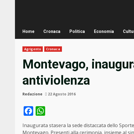
Home
Cronaca
Politica
Economia
Cultu
Agrigento
Cronaca
Montevago, inaugura
antiviolenza
Redazione
22 Agosto 2016
Facebook
WhatsApp
Inaugurata stasera la sede distaccata dello Sporte
Montevago. Presenti alla cerimonia, insieme al s