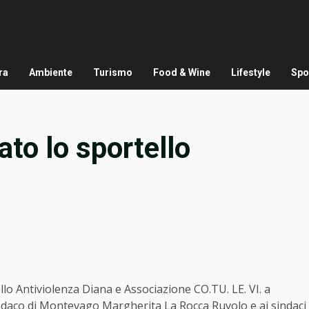
ra
Ambiente
Turismo
Food & Wine
Lifestyle
Spo
to lo sportello
llo Antiviolenza Diana e Associazione CO.TU. LE. VI. a
indaco di Montevago Margherita La Rocca Ruvolo e ai sindaci